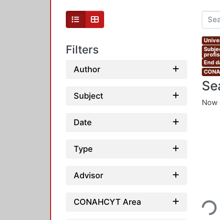
Unive
Filters
Subje
profi
End d
Author
CONAH
Se
Subject
Now 
Date
Type
Advisor
Loading..
CONAHCYT Area