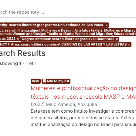
rsity: search.filters.degreegrantor.Universidade de Sao Paulo.
×
ct: search.filters.subject.Mulheres e Design; Artefatos têxteis; Mulheres e Migr
ssionais.Women and Design; Textile artifacts; Women and Migration; Educational s
ate: 2022
×
Degree obtained: search.filters.degreelevel.Doutorado
×
CYT Area: search.filters.conahcyt.CIENCIAS DE LAS ARTES Y LAS LETRAS
×
arch Results
showing
1 - 1 of 1
Item
Add to my list
Mulheres e profissionalização no design:
têxteis nos museus-escola MASP e MA
(
2022
)
Melo Almeida, Ana Julia
Esta tese tem como intuito investigar e compree
.
design brasileiro, por meio dos artefatos têxteis.
institucionalização do design no Brasil para situ
profissionais que atuaram no campo, mas ainda a