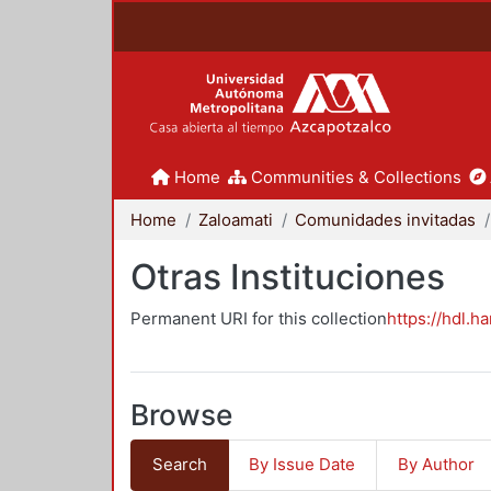
Home
Communities & Collections
Home
Zaloamati
Comunidades invitadas
Otras Instituciones
Permanent URI for this collection
https://hdl.h
Browse
Search
By Issue Date
By Author