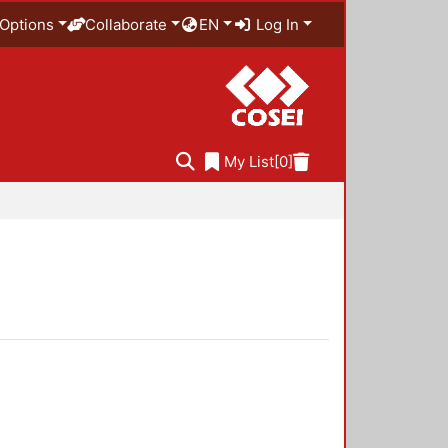
Options
Collaborate
EN
Log In
My List
[0]