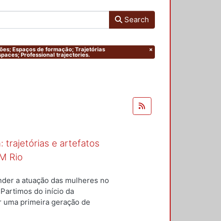
Search
ações; Espaços de formação; Trajetórias
×
paces; Professional trajectories.
 trajetórias e artefatos
M Rio
nder a atuação das mulheres no
 Partimos do início da
ar uma primeira geração de
nterior a um conjunto de