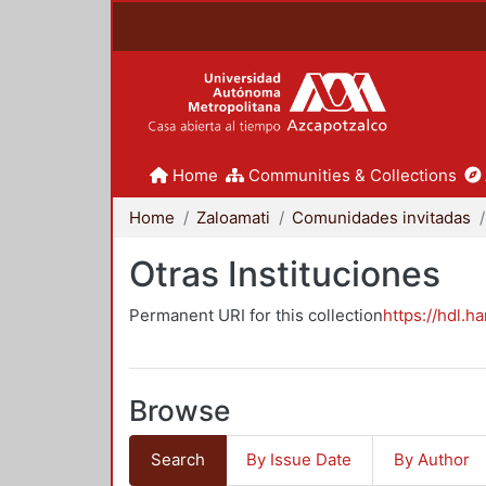
Home
Communities & Collections
Home
Zaloamati
Comunidades invitadas
Otras Instituciones
Permanent URI for this collection
https://hdl.h
Browse
Search
By Issue Date
By Author