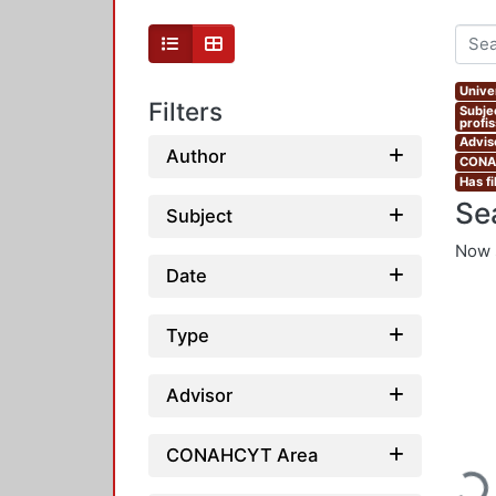
Unive
Filters
Subje
profi
Advis
Author
CONAH
Has fi
Se
Subject
Now 
Date
Type
Advisor
CONAHCYT Area
Loadi