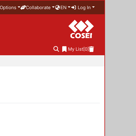
Options
Collaborate
EN
Log In
My List
[0]