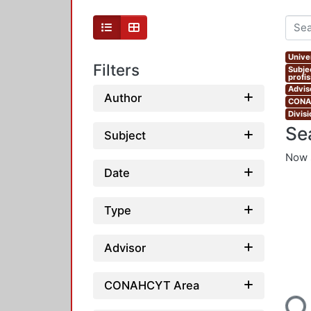
Unive
Filters
Subje
profi
Advis
Author
CONAH
Divis
Se
Subject
Now 
Date
Type
Advisor
Loading...
CONAHCYT Area