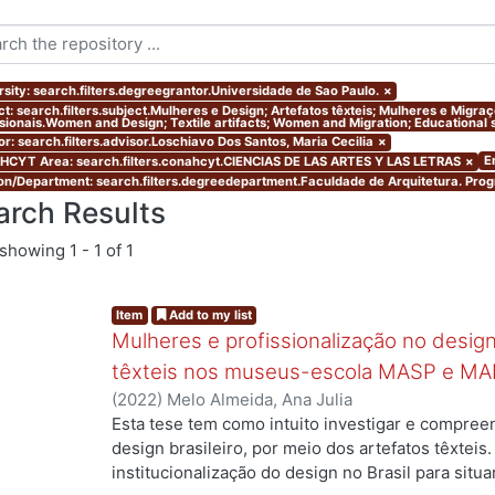
rsity: search.filters.degreegrantor.Universidade de Sao Paulo.
×
ct: search.filters.subject.Mulheres e Design; Artefatos têxteis; Mulheres e Migr
ssionais.Women and Design; Textile artifacts; Women and Migration; Educational s
or: search.filters.advisor.Loschiavo Dos Santos, Maria Cecilia
×
E
CYT Area: search.filters.conahcyt.CIENCIAS DE LAS ARTES Y LAS LETRAS
×
ion/Department: search.filters.degreedepartment.Faculdade de Arquitetura. Pr
arch Results
showing
1 - 1 of 1
Item
Add to my list
Mulheres e profissionalização no design:
têxteis nos museus-escola MASP e MA
(
2022
)
Melo Almeida, Ana Julia
Esta tese tem como intuito investigar e compree
design brasileiro, por meio dos artefatos têxteis.
institucionalização do design no Brasil para situ