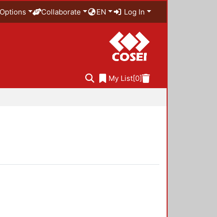
Options
Collaborate
EN
Log In
My List
[0]