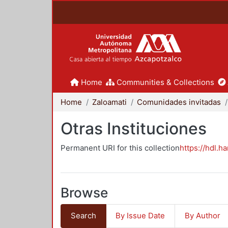
Home
Communities & Collections
Home
Zaloamati
Comunidades invitadas
Otras Instituciones
Permanent URI for this collection
https://hdl.h
Browse
Search
By Issue Date
By Author