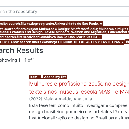
rsity: search.filters.degreegrantor.Universidade de Sao Paulo.
×
ct: search.filters.subject.Mulheres e Design; Artefatos têxteis; Mulheres e Migr
ssionais.Women and Design; Textile artifacts; Women and Migration; Educational s
or: search.filters.advisor.Loschiavo Dos Santos, Maria Cecilia
×
E
CYT Area: search.filters.conahcyt.CIENCIAS DE LAS ARTES Y LAS LETRAS
×
arch Results
showing
1 - 1 of 1
Item
Add to my list
Mulheres e profissionalização no design:
têxteis nos museus-escola MASP e MA
(
2022
)
Melo Almeida, Ana Julia
Esta tese tem como intuito investigar e compree
design brasileiro, por meio dos artefatos têxteis.
institucionalização do design no Brasil para situ
profissionais que atuaram no campo, mas ainda a