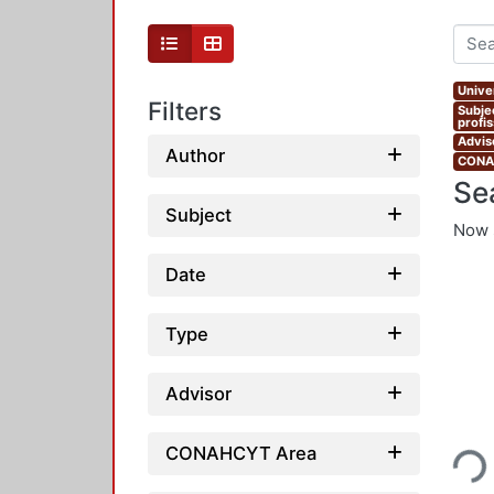
Unive
Filters
Subje
profi
Advis
Author
CONAH
Se
Subject
Now 
Date
Type
Advisor
Loading...
CONAHCYT Area