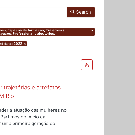
Search
ações; Espaços de formação; Trajetórias
×
paces; Professional trajectories.
nd date: 2022
×
 trajetórias e artefatos
M Rio
nder a atuação das mulheres no
 Partimos do início da
ar uma primeira geração de
nterior a um conjunto de