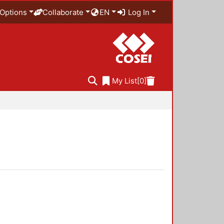
Options
Collaborate
EN
Log In
My List
[0]