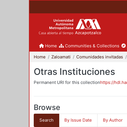
Home
Communities & Collections
Home
Zaloamati
Comunidades invitadas
Otras Instituciones
Permanent URI for this collection
https://hdl.h
Browse
Search
By Issue Date
By Author