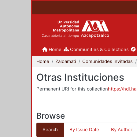
Home
Communities & Collections
Home
Zaloamati
Comunidades invitadas
Otras Instituciones
Permanent URI for this collection
https://hdl.h
Browse
Search
By Issue Date
By Author