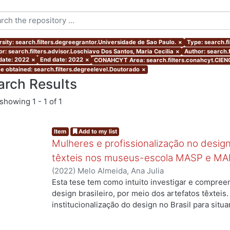
rsity: search.filters.degreegrantor.Universidade de Sao Paulo.
×
Type: search.f
or: search.filters.advisor.Loschiavo Dos Santos, Maria Cecilia
×
Author: search.f
 date: 2022
×
End date: 2022
×
CONAHCYT Area: search.filters.conahcyt.CIEN
e obtained: search.filters.degreelevel.Doutorado
×
arch Results
showing
1 - 1 of 1
Item
Add to my list
Mulheres e profissionalização no design:
têxteis nos museus-escola MASP e MA
(
2022
)
Melo Almeida, Ana Julia
Esta tese tem como intuito investigar e compree
design brasileiro, por meio dos artefatos têxteis.
institucionalização do design no Brasil para situ
profissionais que atuaram no campo, mas ainda a
designers com formação superior na área. Duas 