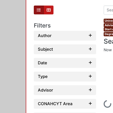
Unive
Filters
Advis
Start
Degre
Author
Se
Subject
Now 
Date
Type
Advisor
Loading...
CONAHCYT Area