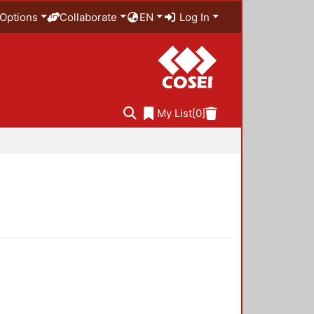
Options
Collaborate
EN
Log In
My List
[0]