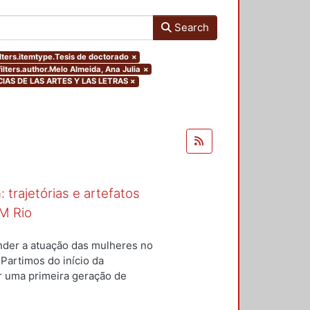
Search
ilters.itemtype.Tesis de doctorado
×
ilters.author.Melo Almeida, Ana Julia
×
CIAS DE LAS ARTES Y LAS LETRAS
×
 trajetórias e artefatos
M Rio
nder a atuação das mulheres no
 Partimos do início da
ar uma primeira geração de
nterior a um conjunto de
questões centrais conduziram