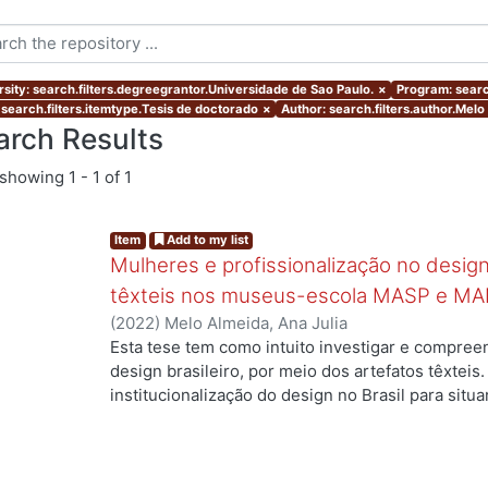
rsity: search.filters.degreegrantor.Universidade de Sao Paulo.
×
Program: searc
 search.filters.itemtype.Tesis de doctorado
×
Author: search.filters.author.Melo
arch Results
showing
1 - 1 of 1
Item
Add to my list
Mulheres e profissionalização no design:
têxteis nos museus-escola MASP e MA
(
2022
)
Melo Almeida, Ana Julia
Esta tese tem como intuito investigar e compree
design brasileiro, por meio dos artefatos têxteis.
institucionalização do design no Brasil para situ
profissionais que atuaram no campo, mas ainda a
designers com formação superior na área. Duas 
nossa investigação: quais as contribuições das m