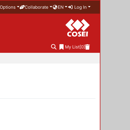
Options
Collaborate
EN
Log In
My List
[0]