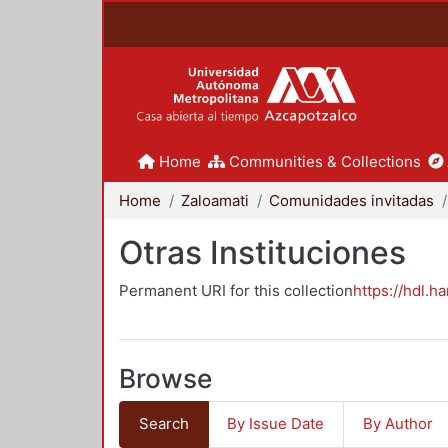
Home
Communities & Collections
Home
Zaloamati
Comunidades invitadas
Otras Instituciones
Permanent URI for this collection
https://hdl.h
Browse
Search
By Issue Date
By Author