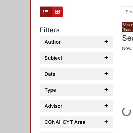
Unive
Filters
Type:
Se
Author
Now 
Subject
Date
Type
Advisor
Loading...
CONAHCYT Area