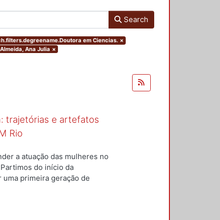
Search
h.filters.degreename.Doutora em Ciencias.
×
 Almeida, Ana Julia
×
 trajetórias e artefatos
M Rio
nder a atuação das mulheres no
 Partimos do início da
ar uma primeira geração de
nterior a um conjunto de
questões centrais conduziram
ulheres para a constituição do