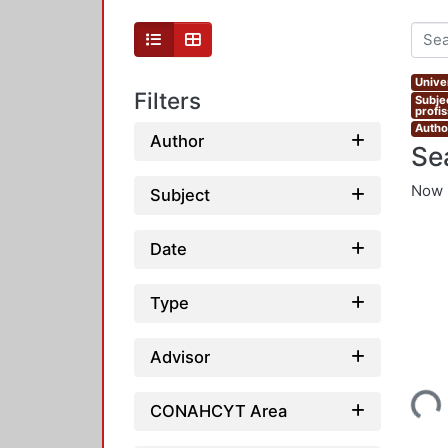
Unive
Filters
Subje
profi
Autho
Author
Se
Now 
Subject
Date
Type
Advisor
Loading...
CONAHCYT Area