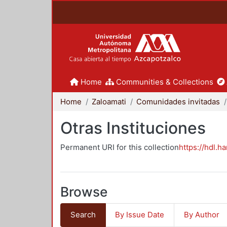
Home
Communities & Collections
Home
Zaloamati
Comunidades invitadas
Otras Instituciones
Permanent URI for this collection
https://hdl.h
Browse
Search
By Issue Date
By Author