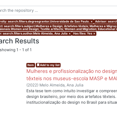
rsity: search.filters.degreegrantor.Universidade de Sao Paulo.
×
Advisor: search
ct: search.filters.subject.Mulheres e Design; Artefatos têxteis; Mulheres e Migr
ssionais.Women and Design; Textile artifacts; Women and Migration; Educational s
r: search.filters.author.Melo Almeida, Ana Julia
×
Has files: Yes
×
arch Results
showing
1 - 1 of 1
Item
Add to my list
Mulheres e profissionalização no design:
têxteis nos museus-escola MASP e MA
(
2022
)
Melo Almeida, Ana Julia
Esta tese tem como intuito investigar e compree
design brasileiro, por meio dos artefatos têxteis.
institucionalização do design no Brasil para situ
profissionais que atuaram no campo, mas ainda a
designers com formação superior na área. Duas 