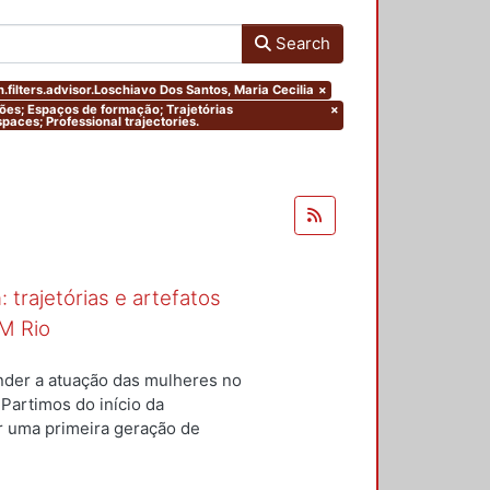
Search
.filters.advisor.Loschiavo Dos Santos, Maria Cecilia
×
ações; Espaços de formação; Trajetórias
×
paces; Professional trajectories.
 trajetórias e artefatos
M Rio
nder a atuação das mulheres no
 Partimos do início da
ar uma primeira geração de
nterior a um conjunto de
questões centrais conduziram