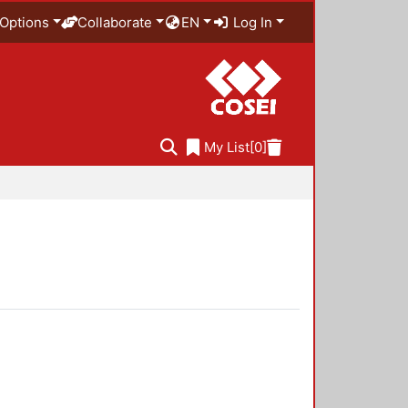
Options
Collaborate
EN
Log In
My List
[0]