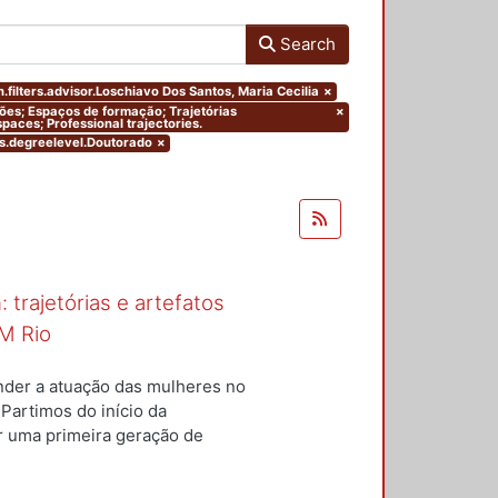
Search
.filters.advisor.Loschiavo Dos Santos, Maria Cecilia
×
ações; Espaços de formação; Trajetórias
×
paces; Professional trajectories.
rs.degreelevel.Doutorado
×
 trajetórias e artefatos
M Rio
nder a atuação das mulheres no
 Partimos do início da
ar uma primeira geração de
nterior a um conjunto de
questões centrais conduziram