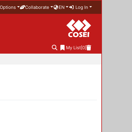
Options
Collaborate
EN
Log In
My List
[0]