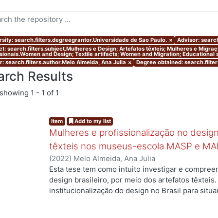
rsity: search.filters.degreegrantor.Universidade de Sao Paulo.
×
Advisor: search
ct: search.filters.subject.Mulheres e Design; Artefatos têxteis; Mulheres e Migr
ssionais.Women and Design; Textile artifacts; Women and Migration; Educational s
r: search.filters.author.Melo Almeida, Ana Julia
×
Degree obtained: search.filte
arch Results
showing
1 - 1 of 1
Item
Add to my list
Mulheres e profissionalização no design:
têxteis nos museus-escola MASP e MA
(
2022
)
Melo Almeida, Ana Julia
Esta tese tem como intuito investigar e compree
design brasileiro, por meio dos artefatos têxteis.
ng...
institucionalização do design no Brasil para situ
profissionais que atuaram no campo, mas ainda a
designers com formação superior na área. Duas 