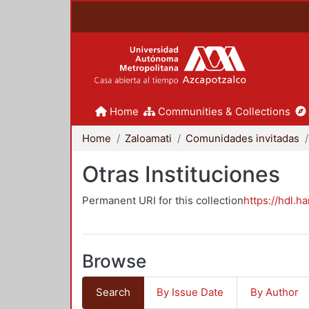
Home
Communities & Collections
Home
Zaloamati
Comunidades invitadas
Otras Instituciones
Permanent URI for this collection
https://hdl.h
Browse
Search
By Issue Date
By Author