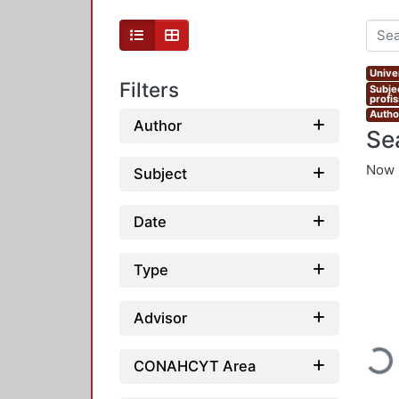
Unive
Filters
Subje
profi
Autho
Author
Se
Now 
Subject
Date
Type
Advisor
Loadi
CONAHCYT Area