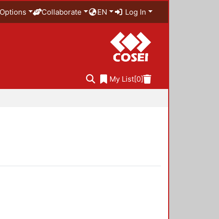
Options
Collaborate
EN
Log In
My List
[0]