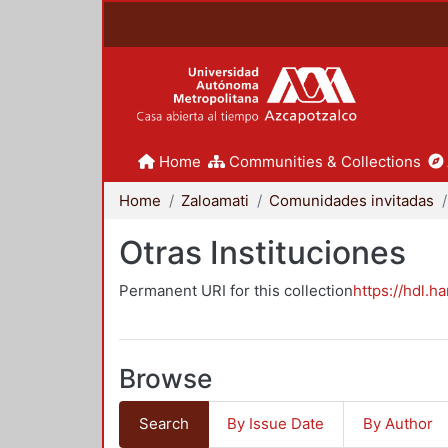
Home
Communities & Collections
Home
Zaloamati
Comunidades invitadas
Otras Instituciones
Permanent URI for this collection
https://hdl.h
Browse
Search
By Issue Date
By Author