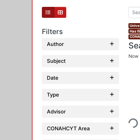
Unive
Filters
Has fi
CONAH
Se
Author
Now 
Subject
Date
Type
Loading..
Advisor
CONAHCYT Area