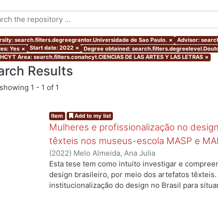
rsity: search.filters.degreegrantor.Universidade de Sao Paulo.
×
Advisor: search
Start date: 2022
×
les: Yes
×
Degree obtained: search.filters.degreelevel.Dout
CYT Area: search.filters.conahcyt.CIENCIAS DE LAS ARTES Y LAS LETRAS
×
arch Results
showing
1 - 1 of 1
Item
Add to my list
Mulheres e profissionalização no design:
têxteis nos museus-escola MASP e MA
(
2022
)
Melo Almeida, Ana Julia
Esta tese tem como intuito investigar e compree
.
design brasileiro, por meio dos artefatos têxteis.
institucionalização do design no Brasil para situ
profissionais que atuaram no campo, mas ainda a
designers com formação superior na área. Duas 
nossa investigação: quais as contribuições das m