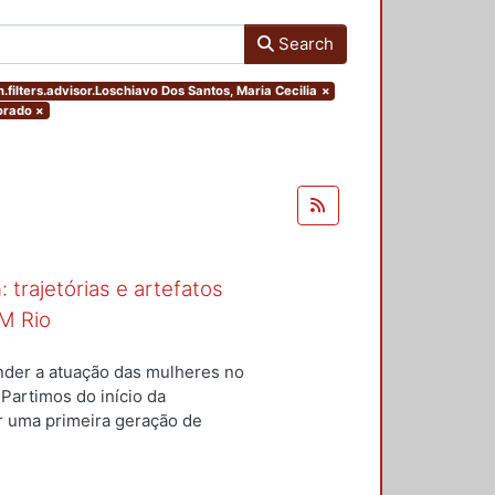
Search
.filters.advisor.Loschiavo Dos Santos, Maria Cecilia
×
orado
×
 trajetórias e artefatos
M Rio
nder a atuação das mulheres no
 Partimos do início da
ar uma primeira geração de
nterior a um conjunto de
questões centrais conduziram
ulheres para a constituição do