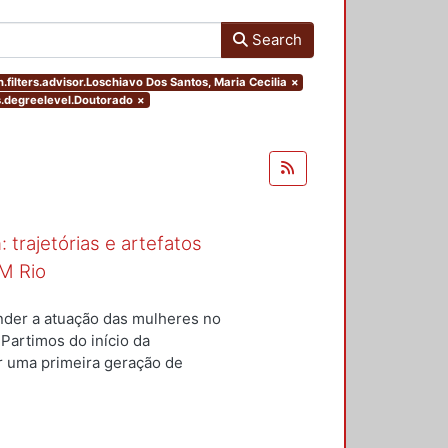
Search
.filters.advisor.Loschiavo Dos Santos, Maria Cecilia
×
rs.degreelevel.Doutorado
×
 trajetórias e artefatos
M Rio
nder a atuação das mulheres no
 Partimos do início da
ar uma primeira geração de
nterior a um conjunto de
questões centrais conduziram
ulheres para a constituição do