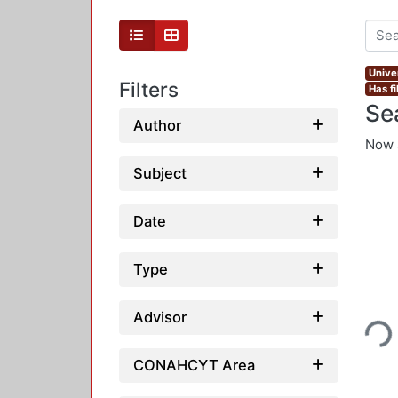
Unive
Filters
Has fi
Se
Author
Now 
Subject
Date
Type
Loading...
Advisor
CONAHCYT Area