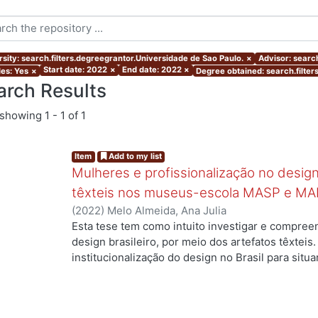
rsity: search.filters.degreegrantor.Universidade de Sao Paulo.
×
Advisor: search
Start date: 2022
×
End date: 2022
×
les: Yes
×
Degree obtained: search.filte
arch Results
showing
1 - 1 of 1
Item
Add to my list
Mulheres e profissionalização no design:
têxteis nos museus-escola MASP e MA
(
2022
)
Melo Almeida, Ana Julia
Esta tese tem como intuito investigar e compree
design brasileiro, por meio dos artefatos têxteis.
institucionalização do design no Brasil para situ
profissionais que atuaram no campo, mas ainda a
designers com formação superior na área. Duas 
nossa investigação: quais as contribuições das m