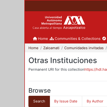
Home
Communities & Collections
Home
Zaloamati
Comunidades invitadas
Otras Instituciones
Permanent URI for this collection
https://hdl.h
Browse
Search
By Issue Date
By Author