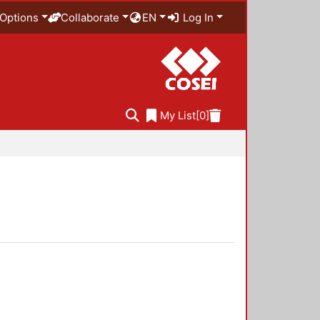
Options
Collaborate
EN
Log In
My List
[0]