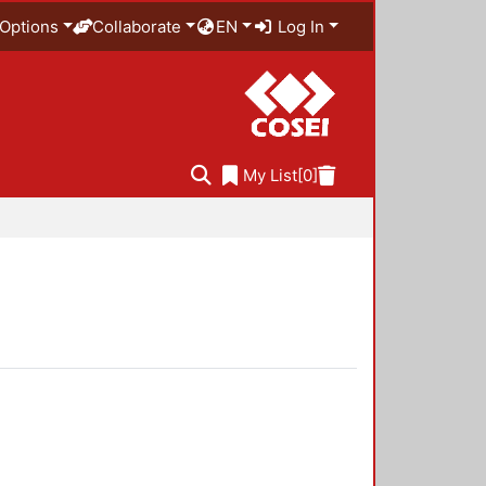
Options
Collaborate
EN
Log In
My List
[0]