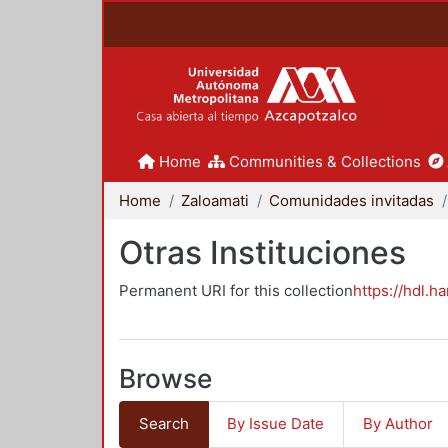
Home
Communities & Collections
Home
Zaloamati
Comunidades invitadas
Otras Instituciones
Permanent URI for this collection
https://hdl.h
Browse
Search
By Issue Date
By Author