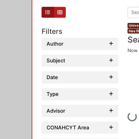
Unive
Filters
Has fi
Se
Author
Now 
Subject
Date
Type
Advisor
Loading...
CONAHCYT Area