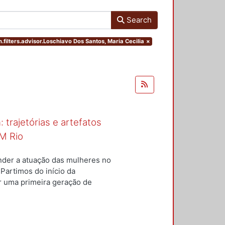
Search
.filters.advisor.Loschiavo Dos Santos, Maria Cecilia
×
 trajetórias e artefatos
M Rio
nder a atuação das mulheres no
 Partimos do início da
ar uma primeira geração de
nterior a um conjunto de
questões centrais conduziram
ulheres para a constituição do