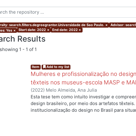
rsity: search.filters.degreegrantor.Universidade de Sao Paulo.
×
Advisor: search
Start date: 2022
×
End date: 2022
×
les: Yes
×
arch Results
showing
1 - 1 of 1
Item
Add to my list
Mulheres e profissionalização no design:
têxteis nos museus-escola MASP e MA
(
2022
)
Melo Almeida, Ana Julia
Esta tese tem como intuito investigar e compree
design brasileiro, por meio dos artefatos têxteis.
institucionalização do design no Brasil para situ
profissionais que atuaram no campo, mas ainda a
designers com formação superior na área. Duas 
nossa investigação: quais as contribuições das m