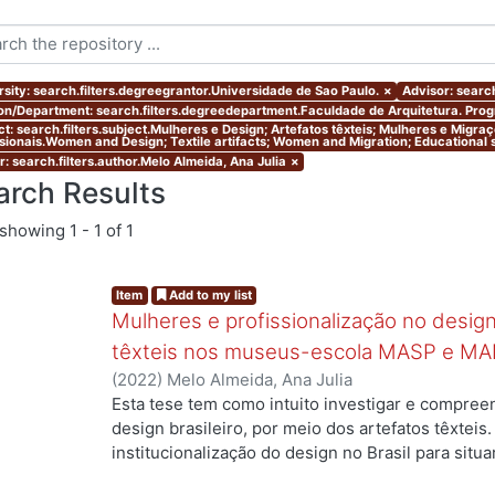
rsity: search.filters.degreegrantor.Universidade de Sao Paulo.
×
Advisor: search
ion/Department: search.filters.degreedepartment.Faculdade de Arquitetura. Pr
ct: search.filters.subject.Mulheres e Design; Artefatos têxteis; Mulheres e Migr
ssionais.Women and Design; Textile artifacts; Women and Migration; Educational s
r: search.filters.author.Melo Almeida, Ana Julia
×
arch Results
showing
1 - 1 of 1
Item
Add to my list
Mulheres e profissionalização no design:
têxteis nos museus-escola MASP e MA
(
2022
)
Melo Almeida, Ana Julia
Esta tese tem como intuito investigar e compree
design brasileiro, por meio dos artefatos têxteis.
institucionalização do design no Brasil para situ
profissionais que atuaram no campo, mas ainda a