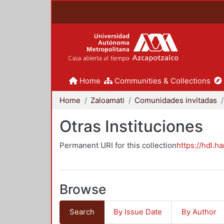
Home
Communities & Collections
Home
Zaloamati
Comunidades invitadas
Otras Instituciones
Permanent URI for this collection
https://hdl.h
Browse
Search
By Issue Date
By Author