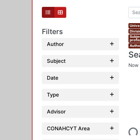
Unive
Filters
Divis
Subje
profi
Author
Autho
Se
Subject
Now 
Date
Type
Advisor
Loading...
CONAHCYT Area