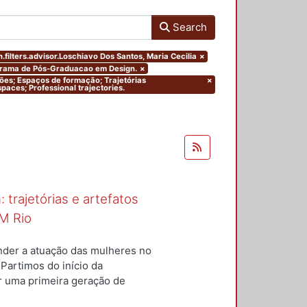
Search
.filters.advisor.Loschiavo Dos Santos, Maria Cecilia
×
ograma de Pós-Graduacao em Design.
×
ações; Espaços de formação; Trajetórias
×
paces; Professional trajectories.
 trajetórias e artefatos
M Rio
nder a atuação das mulheres no
 Partimos do início da
ar uma primeira geração de
nterior a um conjunto de