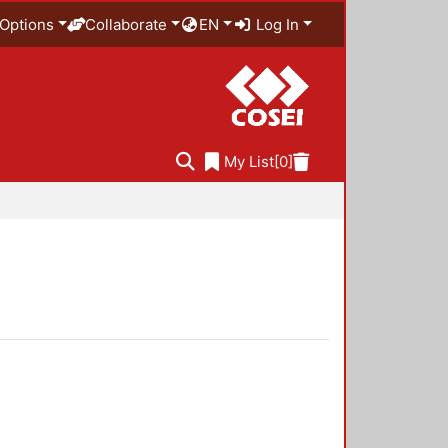
Options
Collaborate
EN
Log In
My List
[0]