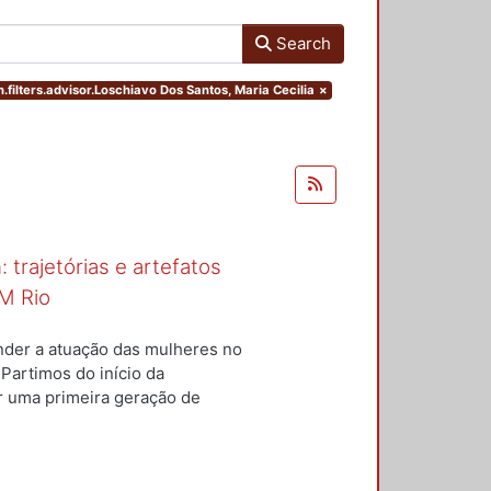
Search
.filters.advisor.Loschiavo Dos Santos, Maria Cecilia
×
 trajetórias e artefatos
M Rio
nder a atuação das mulheres no
 Partimos do início da
ar uma primeira geração de
nterior a um conjunto de
questões centrais conduziram
ulheres para a constituição do