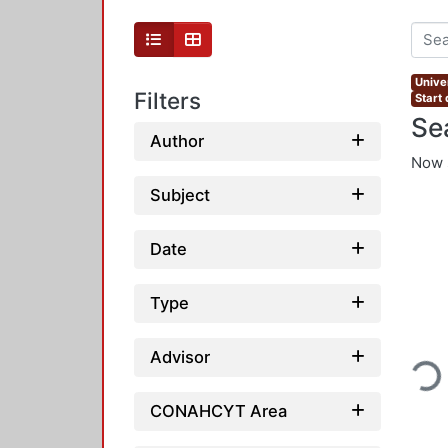
Unive
Filters
Start
Se
Author
Now 
Subject
Date
Type
Loadin
Advisor
CONAHCYT Area