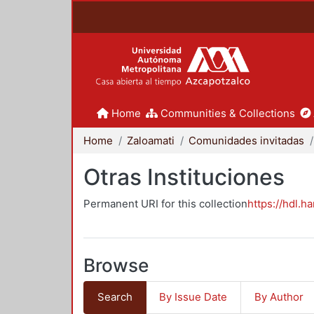
Home
Communities & Collections
Home
Zaloamati
Comunidades invitadas
Otras Instituciones
Permanent URI for this collection
https://hdl.h
Browse
Search
By Issue Date
By Author