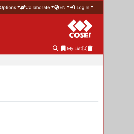
Options
Collaborate
EN
Log In
My List
[0]