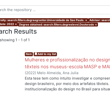
rsity: search.filters.degreegrantor.Universidade de Sao Paulo.
×
Advisor: search
 date: 2022
×
Degree obtained: search.filters.degreelevel.Doutorado
×
arch Results
showing
1 - 1 of 1
Item
Add to my list
Mulheres e profissionalização no design:
têxteis nos museus-escola MASP e MA
(
2022
)
Melo Almeida, Ana Julia
Esta tese tem como intuito investigar e compree
g...
design brasileiro, por meio dos artefatos têxteis.
institucionalização do design no Brasil para situ
profissionais que atuaram no campo, mas ainda a
designers com formação superior na área. Duas 
nossa investigação: quais as contribuições das m