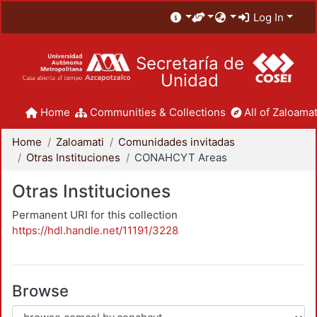
Log In
Secretaría de
Unidad
Home
Communities & Collections
All of Zaloamat
Home
Zaloamati
Comunidades invitadas
Otras Instituciones
CONAHCYT Areas
Otras Instituciones
Permanent URI for this collection
https://hdl.handle.net/11191/3228
Browse