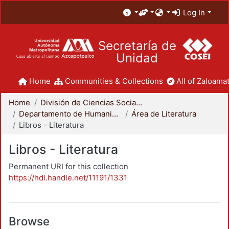
Log In
Secretaría de
Unidad
Home
Communities & Collections
All of Zaloamat
Home
División de Ciencias Sociales y Humanidades
Departamento de Humanidades
Área de Literatura
Libros - Literatura
Libros - Literatura
Permanent URI for this collection
https://hdl.handle.net/11191/1331
Browse