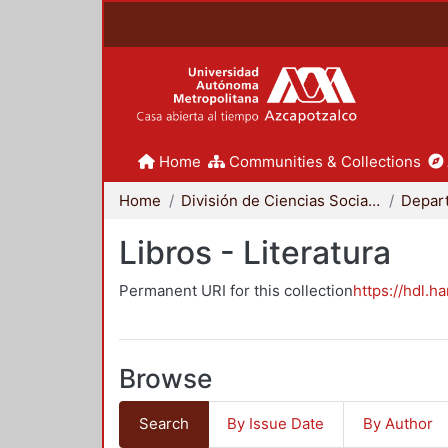
Home
Communities & Collections
Home
División de Ciencias Sociales y Humanidades
Libros - Literatura
Permanent URI for this collection
https://hdl.h
Browse
Search
By Issue Date
By Author