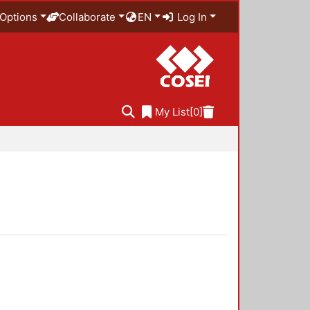
Options
Collaborate
EN
Log In
My List
[0]