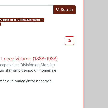
Search
.Alegría de la Colina, Margarita
×
n Lopez Velarde (1888-1988)
apotzalco, División de Ciencias
idades, Área de Literatura
,
1988
)
tuir al mismo tiempo un homenaje
;
Rodríguez, Blanca
;
Ramírez
alazar Muro, Severino
;
Morales,
más que nunca entre nosotros.