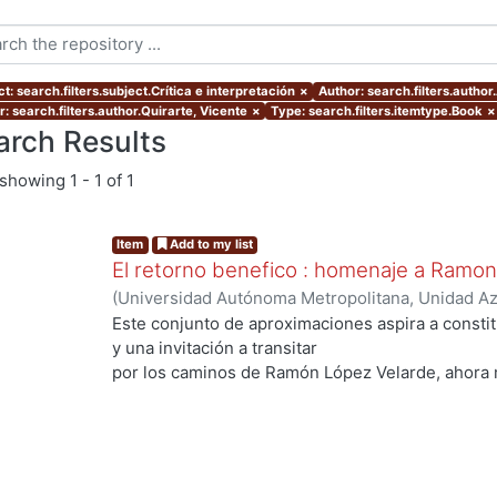
t: search.filters.subject.Crítica e interpretación
×
Author: search.filters.author
: search.filters.author.Quirarte, Vicente
×
Type: search.filters.itemtype.Book
×
arch Results
showing
1 - 1 of 1
Item
Add to my list
El retorno benefico : homenaje a Ramo
(
Universidad Autónoma Metropolitana, Unidad Azc
Sociales y Humanidades, Departamento de Human
Este conjunto de aproximaciones aspira a consti
Quirarte, Vicente
;
Conde Ortega, José Francisco
y una invitación a transitar
Leyva, Edelmira
;
Alegría de la Colina, Margarita
;
S
por los caminos de Ramón López Velarde, ahora 
Josefina