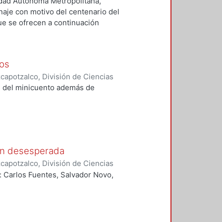
idades, Área de Literatura
,
1985
)
dad Autónoma Metropolitana,
o, traductor
;
Rudoy C., Myriam,
aje con motivo del centenario del
lna Serrano, María Elvira,
ue se ofrecen a continuación
Quirarte, Vicente, traductor
 textos varios -dispuestos en el
 pequeña muestra del riquísimo
 lo literario.
os
apotzalco, División de Ciencias
idades, Área de Literatura
,
1997
)
as del minicuento además de
ón desesperada
apotzalco, División de Ciencias
idades, Área de Literatura
,
1997
)
 Carlos Fuentes, Salvador Novo,