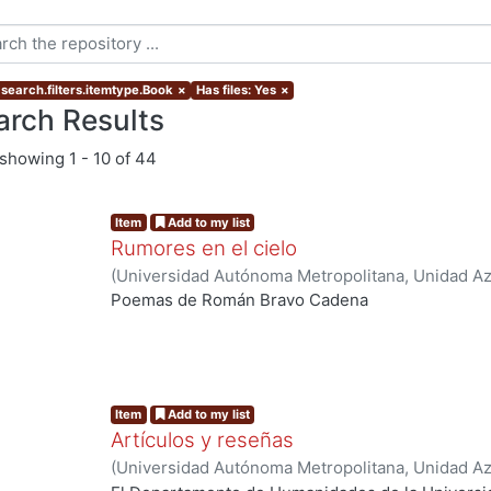
 search.filters.itemtype.Book
×
Has files: Yes
×
arch Results
showing
1 - 10 of 44
Item
Add to my list
Rumores en el cielo
(
Universidad Autónoma Metropolitana, Unidad Azc
Sociales y Humanidades, Departamento de Human
Poemas de Román Bravo Cadena
Bravo Cadena, Román
Item
Add to my list
Artículos y reseñas
(
Universidad Autónoma Metropolitana, Unidad Azc