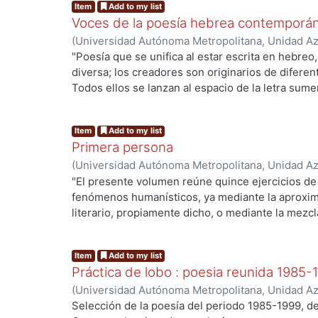
Item
Add to my list
Voces de la poesía hebrea contemporá
(
Universidad Autónoma Metropolitana, Unidad Azc
Sociales y Humanidades, Departamento de Human
"Poesía que se unifica al estar escrita en hebre
Schwartz, Perla, compiladora
diversa; los creadores son originarios de diferen
Todos ellos se lanzan al espacio de la letra sum
concluyen en el mismo mar. Para el presente con
poetas que conforman una voz colectiva, que busc
Item
Add to my list
impulso poético".
Primera persona
(
Universidad Autónoma Metropolitana, Unidad Azc
Sociales y Humanidades, Departamento de Human
"El presente volumen reúne quince ejercicios de
López Aguilar, Enrique
fenómenos humanísticos, ya mediante la aproxim
literario, propiamente dicho, o mediante la mezc
narración . Los quince están relacionados con la 
de vista, biografía, rasgos de la memoria, prefer
Item
Add to my list
Práctica de lobo : poesia reunida 1985-
(
Universidad Autónoma Metropolitana, Unidad Azc
Sociales y Humanidades, Departamento de Human
Selección de la poesía del periodo 1985-1999, d