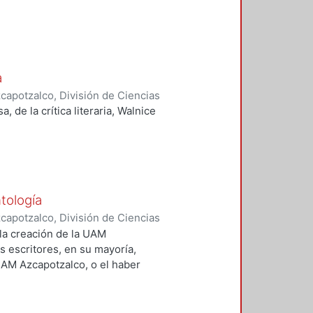
a
apotzalco, División de Ciencias
idades, Área de Literatura
,
1985
)
de la crítica literaria, Walnice
traductor
tología
apotzalco, División de Ciencias
idades, Área de Literatura
,
1999
)
 la creación de la UAM
s escritores, en su mayoría,
UAM Azcapotzalco, o el haber
n la misma. Algunos textos son