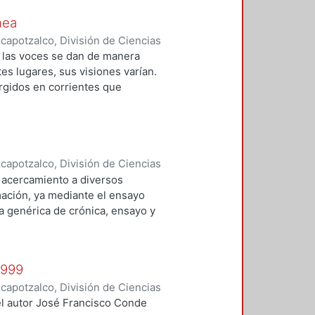
nea
apotzalco, División de Ciencias
idades, Área de Literatura
,
1981
)
o, las voces se dan de manera
tes lugares, sus visiones varían.
ergidos en corrientes que
junto han sido seleccionados 5
an la trascendencia a partir del
apotzalco, División de Ciencias
idades, Área de Literatura
,
2008
)
 acercamiento a diversos
ación, ya mediante el ensayo
la genérica de crónica, ensayo y
subjetividad del autor, sus puntos
encias, gustos"
1999
apotzalco, División de Ciencias
idades, Área de Literatura
,
2001
)
el autor José Francisco Conde