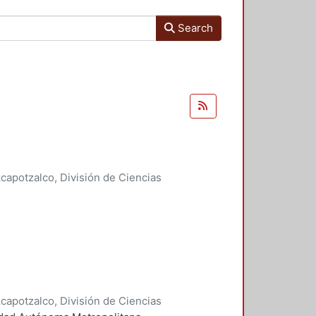
Search
apotzalco, División de Ciencias
idades, Área de Literatura
,
2005
)
apotzalco, División de Ciencias