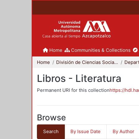
Home
Communities & Collections
Home
División de Ciencias Sociales y Humanidades
Libros - Literatura
Permanent URI for this collection
https://hdl.h
Browse
Search
By Issue Date
By Author