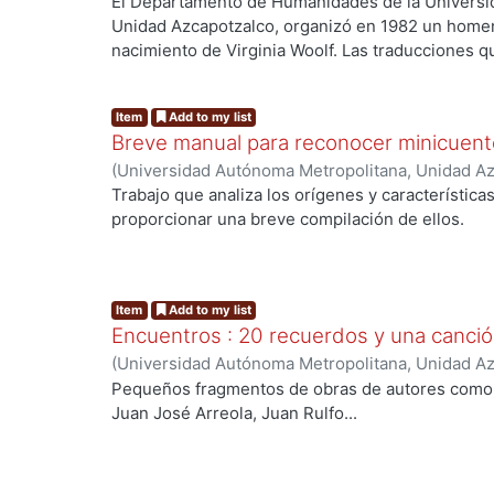
Sociales y Humanidades, Departamento de Human
El Departamento de Humanidades de la Universi
Woolf, Virginia Stephen
;
Rivas Iturralde, Vladimir
Unidad Azcapotzalco, organizó en 1982 un homen
traductora
;
Granillo Vázquez, Lilia, traductora
;
Bue
nacimiento de Virginia Woolf. Las traducciones q
traductora
;
Ramírez Leyva, Edelmira, traductora
;
forman parte de esa celebración. Estas reseñas y
orden de su publicación en inglés- son sólo una
Item
Add to my list
universo crítico creado por el sentido woolfiano de
Breve manual para reconocer minicuent
(
Universidad Autónoma Metropolitana, Unidad Azc
Sociales y Humanidades, Departamento de Human
Trabajo que analiza los orígenes y característic
Rojo, Violeta
proporcionar una breve compilación de ellos.
Item
Add to my list
Encuentros : 20 recuerdos y una canci
(
Universidad Autónoma Metropolitana, Unidad Azc
Sociales y Humanidades, Departamento de Human
Pequeños fragmentos de obras de autores como:
Pereznieto, Fernando
Juan José Arreola, Juan Rulfo...