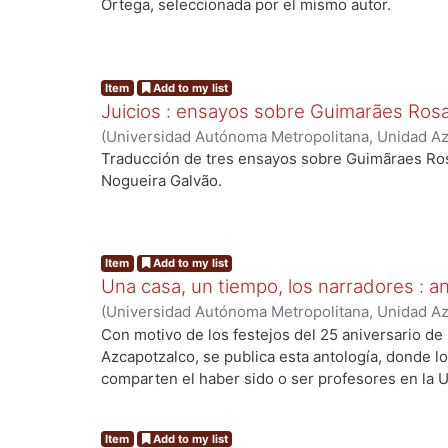
Conde Ortega, José Francisco
Ortega, seleccionada por el mismo autor.
Item
Add to my list
Juicios : ensayos sobre Guimarães Ros
(
Universidad Autónoma Metropolitana, Unidad Azc
Sociales y Humanidades, Departamento de Human
Traducción de tres ensayos sobre Guimãraes Rosa, 
Galvão, Walnice Nogueira
;
Cervantes, Francisco, 
Nogueira Galvão.
Item
Add to my list
Una casa, un tiempo, los narradores : an
(
Universidad Autónoma Metropolitana, Unidad Azc
Sociales y Humanidades, Departamento de Human
Con motivo de los festejos del 25 aniversario de
Aboytes, Silvia, compiladora
Azcapotzalco, se publica esta antología, donde lo
comparten el haber sido o ser profesores en la 
ocupado alguna responsabilidad administrativa e
inéditos y otros ya han sido publicados.
Item
Add to my list