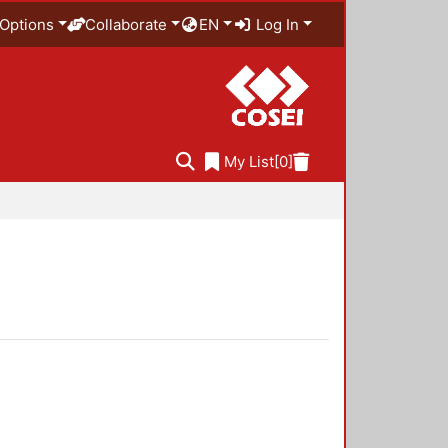
Options
Collaborate
EN
Log In
My List
[0]