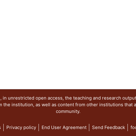
 in unrestricted open access, the teaching and research outpu
he institution, as well as content from other institutions that 
community.
s
Privacy policy
End User Agreement
Send Feedback
fo