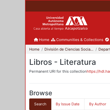
Home
Communities & Collections
Home
División de Ciencias Sociales y Humanidades
Libros - Literatura
Permanent URI for this collection
https://hdl.h
Browse
Search
By Issue Date
By Author