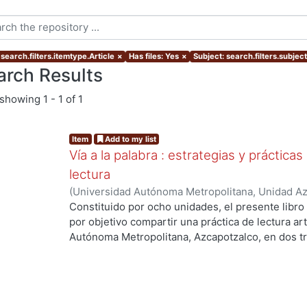
search.filters.itemtype.Article
×
Has files: Yes
×
Subject: search.filters.subje
arch Results
showing
1 - 1 of 1
Item
Add to my list
Vía a la palabra : estrategias y práctica
lectura
(
Universidad Autónoma Metropolitana, Unidad Azc
Sociales y Humanidades, Departamento de Human
Constituido por ocho unidades, el presente libro 
Marquet, Antonio
por objetivo compartir una práctica de lectura ar
ng...
Autónoma Metropolitana, Azcapotzalco, en dos tr
piloteada en 1999, después de haber sido revisad
dirigido a estudiantes inscritos en el segundo t
Asignaturas de la División de Ciencias Sociales