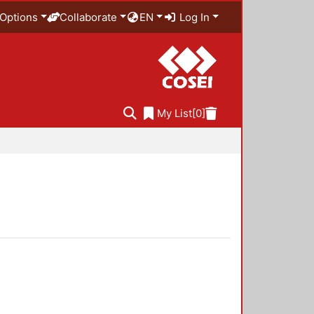
Options
Collaborate
EN
Log In
My List
[0]