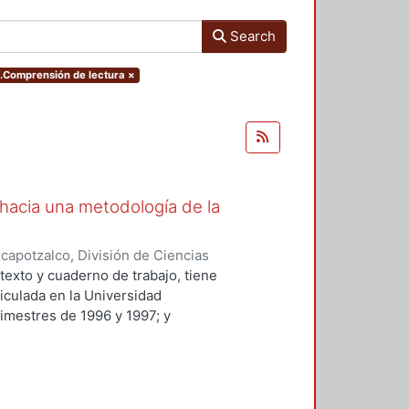
Search
ct.Comprensión de lectura
×
s hacia una metodología de la
apotzalco, División de Ciencias
idades, Área de Literatura
,
2001
)
texto y cuaderno de trabajo, tiene
ticulada en la Universidad
imestres de 1996 y 1997; y
a y modificada. El manual está
rimestre del Tronco General de
 y Humanidades.