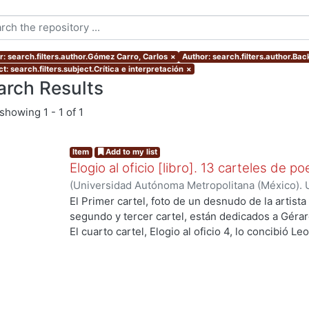
r: search.filters.author.Gómez Carro, Carlos
×
Author: search.filters.author.Ba
t: search.filters.subject.Crítica e interpretación
×
arch Results
showing
1 - 1 of 1
Item
Add to my list
Elogio al oficio [libro]. 13 carteles de po
(
Universidad Autónoma Metropolitana (México). U
Ciencias Sociales y Humanidades.
,
2013-01
)
Cór
El Primer cartel, foto de un desnudo de la artista
López Aguilar, Enrique
;
Rémura, Adriano
;
Martré,
segundo y tercer cartel, están dedicados a Gérar
Hiroko Ito Sugiyama, Gloria Josephine
;
López Mo
El cuarto cartel, Elogio al oficio 4, lo concibió L
Ezequiel
;
Rudoy C., Myriam
;
Martínez Ramírez, F
esta dedicado al poeta mexicano Renato Leduc, s
Gómez Carro, Carlos
el poema Itaca de Constantino Cavafis. La image
Guillert -- El cartel 7, fue compleja su realizació
José Juan Tablada, El Sauz -- El poema del carte
Paul Valéry, es una sabia y prístina meditación so