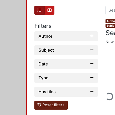
Autho
Filters
Subjec
Se
Author
Now 
Subject
Date
Type
Loading...
Has files
Reset filters