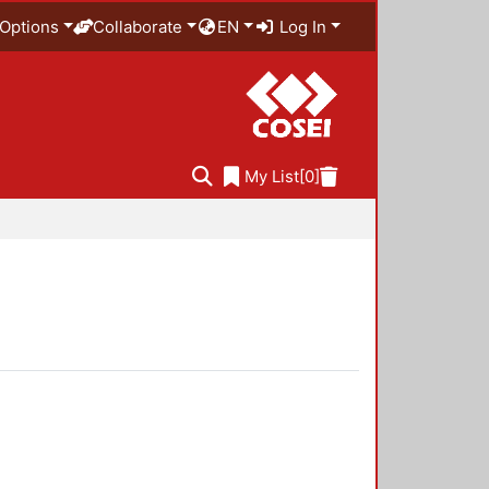
Options
Collaborate
EN
Log In
My List
[0]