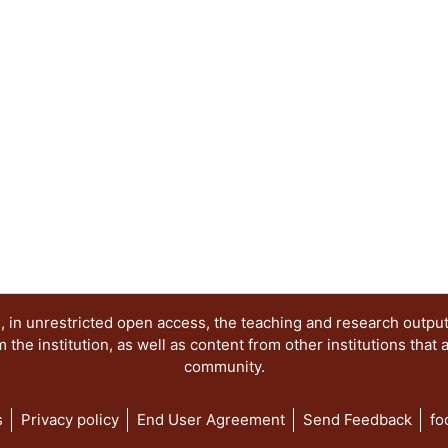
vida -- El cartel 9 esta dedicado a "Los heraldo
César Vallejo -- El cartel 10, poema de e. e. Cum
de Aubin Arroyo -- En el cartel 11, de Enrique H
trabajo poético de un hombre cercano al Renacimi
por Joel Dehesa Guraieb, "No me preguntes cómo p
poema elegido, fue uno de los poemas concebido
llamados cuicapicque, sobrevivientes a la conquis
en medio del lago de la Tenochtitlan.
 in unrestricted open access, the teaching and research outpu
he institution, as well as content from other institutions that 
community.
s
Privacy policy
End User Agreement
Send Feedback
fo