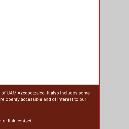
s negros" el poema del peruano
mings, empleo la foto de un árbol
ernández López, se aprecia el
ento -- El cartel 12, fue diseñado
asa el tiempo" -- El cartel 13, el
s por los poetas mexicas,
ta y a la destrucción de la ciudad
t of UAM Azcapotzalco. It also includes some
are openly accessible and of interest to our
oter.link.contact