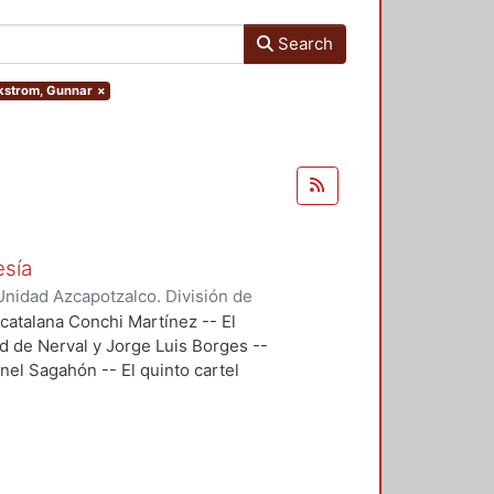
Search
ckstrom, Gunnar
×
esía
nidad Azcapotzalco. División de
doba, Ramón
;
Segovia, Ramón
;
 catalana Conchi Martínez -- El
 Gonzalo
;
Backstrom, Gunnar
;
d de Nerval y Jorge Luis Borges --
reno, Roberto
;
Maldonado López,
eonel Sagahón -- El quinto cartel
ernando
;
Flores, Miguel Ángel
;
u poema Temas -- El cartel 6, es
n que eligió Guillermo Mercado
n, se trataba de evocar un haikú de
l 8, "El Cementerio Marino" de
bre el sentido y los alcances de la