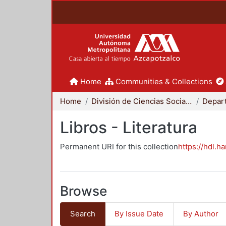
Home
Communities & Collections
Home
División de Ciencias Sociales y Humanidades
Libros - Literatura
Permanent URI for this collection
https://hdl.h
Browse
Search
By Issue Date
By Author