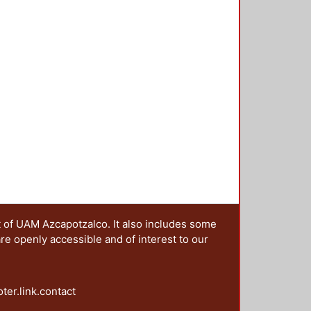
cuernos, así como sus patas de
idad conocida, y es en esos
e libro. Así pues, el libro cuenta
onjuntada con la imaginación que
ca) da como resultado un producto
 abierta.
t of UAM Azcapotzalco. It also includes some
are openly accessible and of interest to our
oter.link.contact