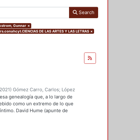
Search
ckstrom, Gunnar
×
ers.conahcyt.CIENCIAS DE LAS ARTES Y LAS LETRAS
×
2021
)
Gómez Carro, Carlos
;
López
yriam
;
Rivas Iturralde, Antonio
 esa genealogía que, a lo largo de
Marin, Marco Antonio
;
Valero
cebido como un extremo de lo que
, Edelmira, comp.
;
Suárez Escobar,
 íntimo. David Hume (apunte de
roso Boelcke, Nicolás
;
Rico
rtía, necesariamente, de lo ya
 Moreno, Roberto
a su extravagancia. Si
íclope (más allá de las alegorías
l ojo es algo que ya existe como