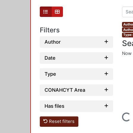
Autho
Filters
Autho
Type: 
Se
Author
Now 
Date
Type
CONAHCYT Area
Has files
Loading...
Reset filters