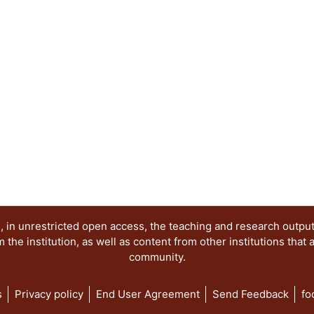
ojo en la realidad. Los cuernos demoniacos son 
cabrío. La bestia es, pues, un extremo de la real
extremos donde se centran los autores del present
con obras de la imaginación pictórica, la cual, c
provee el ensayo (especulación teórica y metódi
atractivo e interesante Un halago a la inteligencia
 in unrestricted open access, the teaching and research outpu
he institution, as well as content from other institutions that 
community.
s
Privacy policy
End User Agreement
Send Feedback
fo