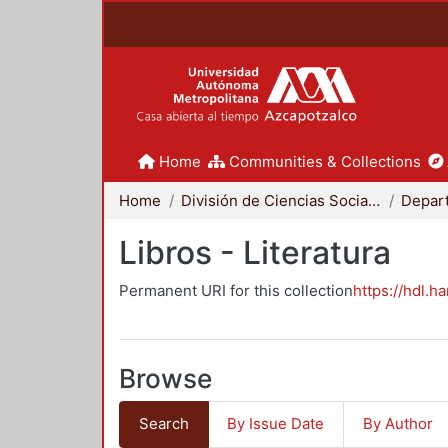
Home
Communities & Collections
Home
División de Ciencias Sociales y Humanidades
Libros - Literatura
Permanent URI for this collection
https://hdl.h
Browse
Search
By Issue Date
By Author