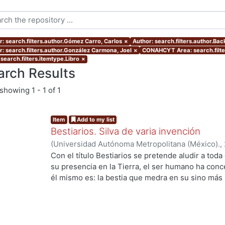
r: search.filters.author.Gómez Carro, Carlos
×
Author: search.filters.author.Ba
r: search.filters.author.González Carmona, Joel
×
CONAHCYT Area: search.filt
search.filters.itemtype.Libro
×
arch Results
showing
1 - 1 of 1
Item
Add to my list
Bestiarios. Silva de varia invención
(
Universidad Autónoma Metropolitana (México).
,
Aguilar, Enrique
;
Benítez, Ana
;
Rudoy Callejas, M
Con el título Bestiarios se pretende aludir a toda
Vladimiro
;
Mata Juarez, Oscar
;
Rojas, Francisco
;
su presencia en la Tierra, el ser humano ha con
Borrás, Vida
;
Ito Sugiyama, Gloria
;
Ramírez Leyva
él mismo es: la bestia que medra en su sino más
Marcela
;
Backstrom, Gunnar
;
Payró, Rodrigo
;
Amo
Luis Villoro) afirmaba que todo acto de ficción pa
Medina, Samuel
;
González Carmona, Joel
;
López
conocido por hombre o mujer, por mayor que fuer
imaginamos un cíclope, pongamos por caso, ese c
que pueda suscitarnos) tiene un ojo; y ese bestia