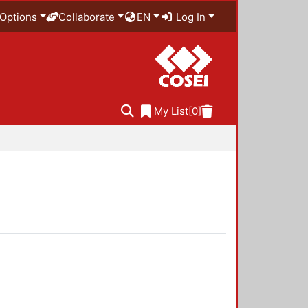
Options
Collaborate
EN
Log In
My List
[0]