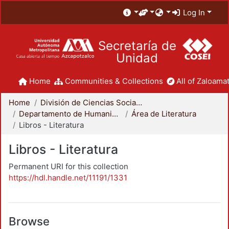
Log In
Secretaría de
Unidad
Home
Communities & Collections
All of Zaloamat
Home
División de Ciencias Sociales y Humanidades
Departamento de Humanidades
Área de Literatura
Libros - Literatura
Libros - Literatura
Permanent URI for this collection
https://hdl.handle.net/11191/1331
Browse