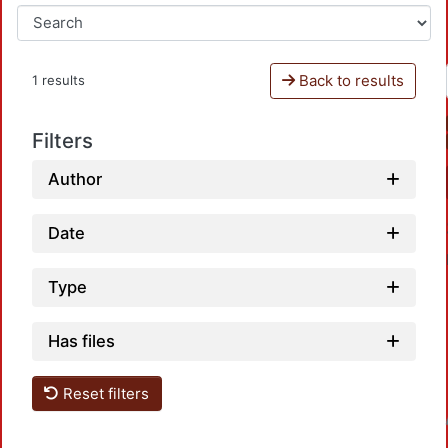
Back to results
1 results
Filters
Author
Date
Type
Has files
Reset filters
Loadin