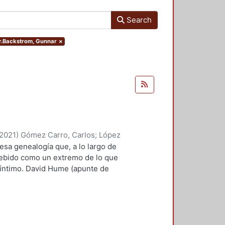
Search
or.Backstrom, Gunnar
×
2021
)
Gómez Carro, Carlos
;
López
yriam
;
Rivas Iturralde, Antonio
 esa genealogía que, a lo largo de
Marin, Marco Antonio
;
Valero
cebido como un extremo de lo que
, Edelmira, comp.
;
Suárez Escobar,
 íntimo. David Hume (apunte de
roso Boelcke, Nicolás
;
Rico
rtía, necesariamente, de lo ya
 Moreno, Roberto
a su extravagancia. Si
íclope (más allá de las alegorías
l ojo es algo que ya existe como
cuernos, así como sus patas de