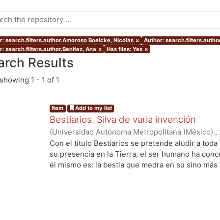
r: search.filters.author.Amoroso Boelcke, Nicolás
×
Author: search.filters.auth
: search.filters.author.Benítez, Ana
×
Has files: Yes
×
arch Results
showing
1 - 1 of 1
Item
Add to my list
Bestiarios. Silva de varia invención
(
Universidad Autónoma Metropolitana (México).
,
Aguilar, Enrique
;
Benítez, Ana
;
Rudoy Callejas, M
Con el título Bestiarios se pretende aludir a toda
Vladimiro
;
Mata Juarez, Oscar
;
Rojas, Francisco
;
su presencia en la Tierra, el ser humano ha con
Borrás, Vida
;
Ito Sugiyama, Gloria
;
Ramírez Leyva
él mismo es: la bestia que medra en su sino más
Marcela
;
Backstrom, Gunnar
;
Payró, Rodrigo
;
Amo
Luis Villoro) afirmaba que todo acto de ficción pa
Medina, Samuel
;
González Carmona, Joel
;
López
conocido por hombre o mujer, por mayor que fuer
imaginamos un cíclope, pongamos por caso, ese c
que pueda suscitarnos) tiene un ojo; y ese bestia
ojo en la realidad. Los cuernos demoniacos son 