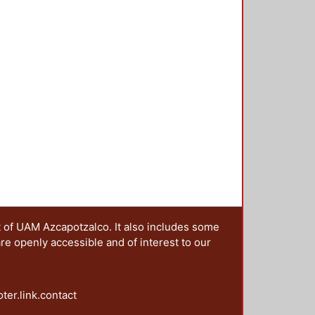
idad conocida, y es en esos
e libro. Así pues, el libro cuenta
onjuntada con la imaginación que
ca) da como resultado un producto
 abierta.
t of UAM Azcapotzalco. It also includes some
are openly accessible and of interest to our
oter.link.contact