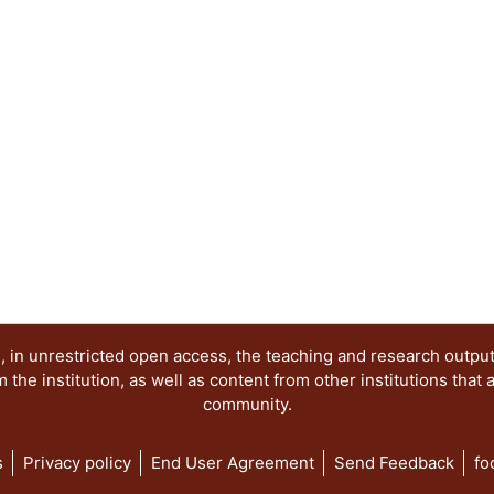
cabrío. La bestia es, pues, un extremo de la real
extremos donde se centran los autores del present
con obras de la imaginación pictórica, la cual, c
provee el ensayo (especulación teórica y metódi
atractivo e interesante Un halago a la inteligencia
 in unrestricted open access, the teaching and research outpu
he institution, as well as content from other institutions that 
community.
s
Privacy policy
End User Agreement
Send Feedback
fo