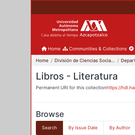
Home
Communities & Collections
Home
División de Ciencias Sociales y Humanidades
Libros - Literatura
Permanent URI for this collection
https://hdl.h
Browse
Search
By Issue Date
By Author