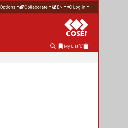
Options
Collaborate
EN
Log In
My List
[0]