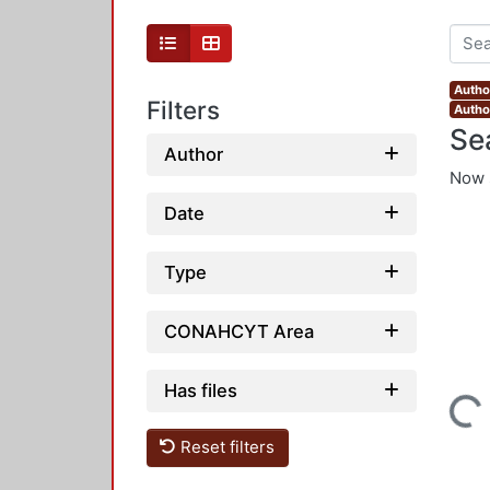
Autho
Filters
Author
Se
Author
Now 
Date
Type
CONAHCYT Area
Has files
Loading...
Reset filters