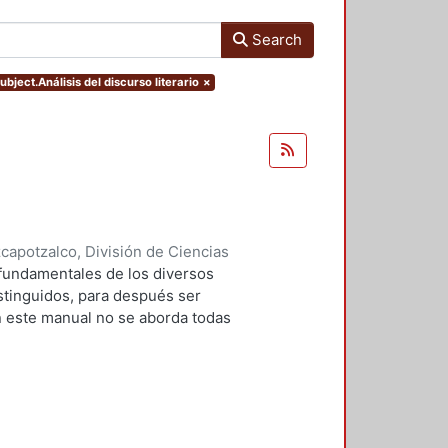
Search
ubject.Análisis del discurso literario
×
apotzalco, División de Ciencias
idades, Área de Literatura
,
2004
)
 fundamentales de los diversos
z, Gloria
;
Hernández Monroy,
istinguidos, para después ser
n este manual no se aborda todas
a academia, desde el resumen, que
inal, hasta el ensayo en el que se
o se trata, pues, de detenerse en
no para llegar a la clasificación
r esos géneros discursivos, es