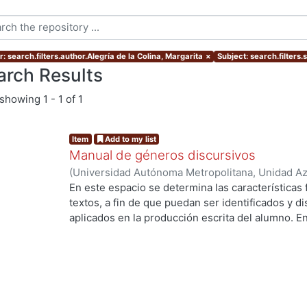
: search.filters.author.Alegría de la Colina, Margarita
×
Subject: search.filters.s
arch Results
showing
1 - 1 of 1
Item
Add to my list
Manual de géneros discursivos
(
Universidad Autónoma Metropolitana, Unidad Azc
Sociales y Humanidades, Departamento de Human
En este espacio se determina las características
Alegría de la Colina, Margarita
;
Cervantes Sánche
textos, a fin de que puedan ser identificados y d
Rosaura
;
Herrera, Alejandra
;
Sorókina, Tatiana
aplicados en la producción escrita del alumno. E
las formas discursivas, sino las más usadas en l
es un género apegado estrechamente al texto orig
pretende reflexionar libremente sobre un tema. N
teorías, que lejos de aclarar, complicarían el cami
deseada. Lo que sí hacemos, además de describi