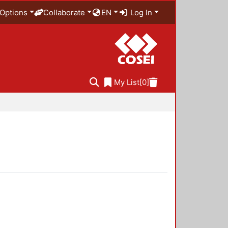
Options
Collaborate
EN
Log In
My List
[0]