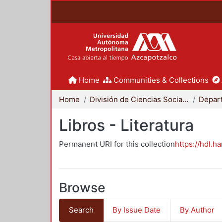
Home
Communities & Collections
Home
División de Ciencias Sociales y Humanidades
Libros - Literatura
Permanent URI for this collection
https://hdl.h
Browse
Search
By Issue Date
By Author