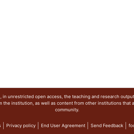
comentar ejemplos que ayudarán a la mejor comp
que se presentan aquí.
 in unrestricted open access, the teaching and research outpu
he institution, as well as content from other institutions that 
community.
s
Privacy policy
End User Agreement
Send Feedback
fo