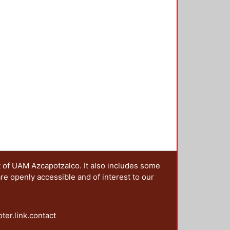
rensión de los tipos de discurso
t of UAM Azcapotzalco. It also includes some
are openly accessible and of interest to our
oter.link.contact