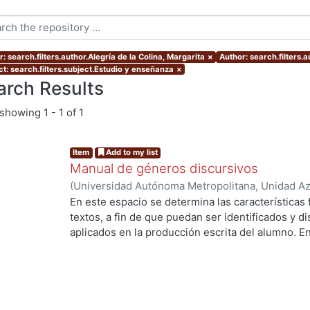
: search.filters.author.Alegría de la Colina, Margarita
×
Author: search.filters.
ct: search.filters.subject.Estudio y enseñanza
×
arch Results
showing
1 - 1 of 1
Item
Add to my list
Manual de géneros discursivos
(
Universidad Autónoma Metropolitana, Unidad Azc
Sociales y Humanidades, Departamento de Human
En este espacio se determina las características
Alegría de la Colina, Margarita
;
Cervantes Sánche
textos, a fin de que puedan ser identificados y d
Rosaura
;
Herrera, Alejandra
;
Sorókina, Tatiana
aplicados en la producción escrita del alumno. E
las formas discursivas, sino las más usadas en l
es un género apegado estrechamente al texto orig
pretende reflexionar libremente sobre un tema. N
teorías, que lejos de aclarar, complicarían el cami
deseada. Lo que sí hacemos, además de describi