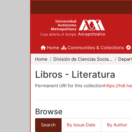
Home
Communities & Collections
Home
División de Ciencias Sociales y Humanidades
Libros - Literatura
Permanent URI for this collection
https://hdl.h
Browse
Search
By Issue Date
By Author