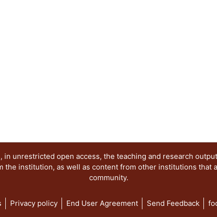
comentar ejemplos que ayudarán a la mejor comp
que se presentan aquí.
 in unrestricted open access, the teaching and research outpu
he institution, as well as content from other institutions that 
community.
s
Privacy policy
End User Agreement
Send Feedback
fo