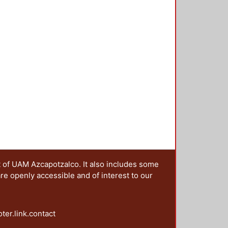
rensión de los tipos de discurso
t of UAM Azcapotzalco. It also includes some
are openly accessible and of interest to our
oter.link.contact