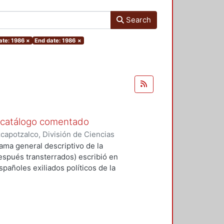
Search
ate: 1986
×
End date: 1986
×
: catálogo comentado
apotzalco, División de Ciencias
idades, Área de Literatura
,
1986
)
rama general descriptivo de la
spués transterrados) escribió en
spañoles exiliados políticos de la
on el destierro por causa directa de