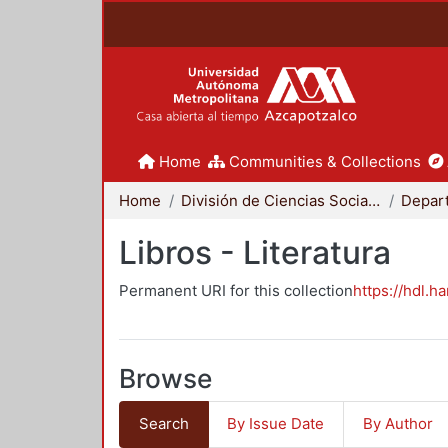
Home
Communities & Collections
Home
División de Ciencias Sociales y Humanidades
Libros - Literatura
Permanent URI for this collection
https://hdl.h
Browse
Search
By Issue Date
By Author