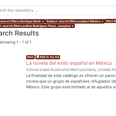
Start d
 search.filters.itemtype.Book
×
Subject: search.filters.subject.México
×
r: search.filters.author.Rodríguez Plaza, Joaquina
×
arch Results
showing
1 - 1 of 1
Item
Add to my list
La novela del exilio español en México 
(
Universidad Autónoma Metropolitana, Unidad Azc
Sociales y Humanidades, Departamento de Human
La finalidad de este catálogo es ofrecer un pano
Rodríguez Plaza, Joaquina
novela que un grupo de españoles refugiados (de
México. Este grupo está limitado al de aquellos e
Guerra Civil Española, es decir, a los que eligier
la conflagración de 1936-1939.