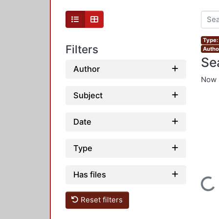
Type:
Filters
Autho
Se
Author
Now 
Subject
Date
Type
Has files
Loading...
Reset filters