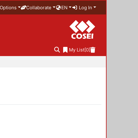
Options
Collaborate
EN
Log In
My List
[0]