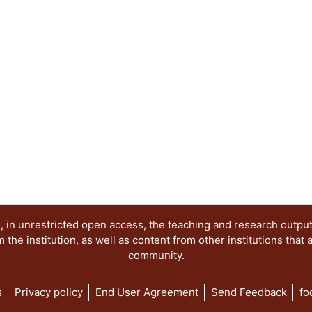
 in unrestricted open access, the teaching and research outpu
he institution, as well as content from other institutions that 
community.
s
Privacy policy
End User Agreement
Send Feedback
fo