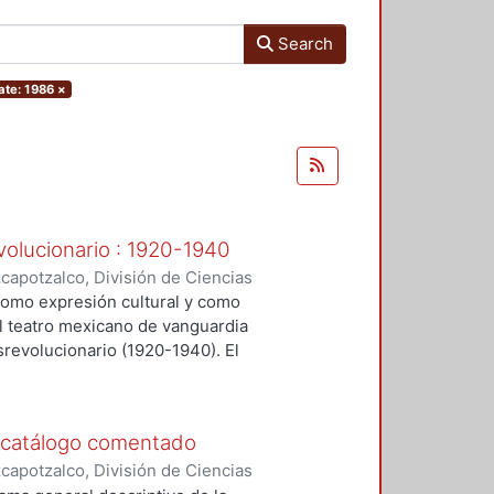
Search
ate: 1986
×
volucionario : 1920-1940
apotzalco, División de Ciencias
idades, Área de Historia y
 como expresión cultural y como
andro
el teatro mexicano de vanguardia
revolucionario (1920-1940). El
ra de como se ha abordado el tema
 éste se constituyó en la palestra
 para exponer ahí sus
: catálogo comentado
l de un país necesitado de un
apotzalco, División de Ciencias
ue coincidió con el tiempo en que