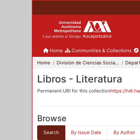
Home
Communities & Collections
Home
División de Ciencias Sociales y Humanidades
Libros - Literatura
Permanent URI for this collection
https://hdl.h
Browse
Search
By Issue Date
By Author