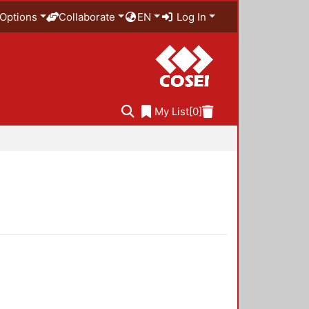
Options
Collaborate
EN
Log In
My List
[0]