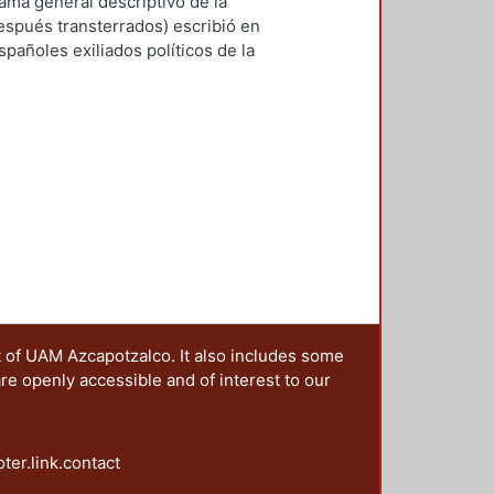
idades, Área de Literatura
,
1986
)
rama general descriptivo de la
los modelos artísticos del pasado.
spués transterrados) escribió en
spañoles exiliados políticos de la
on el destierro por causa directa de
t of UAM Azcapotzalco. It also includes some
are openly accessible and of interest to our
oter.link.contact