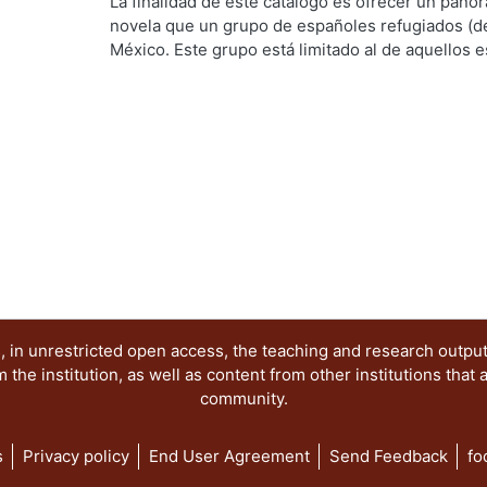
Sociales y Humanidades, Departamento de Human
La finalidad de este catálogo es ofrecer un pano
las llamadas vanguardias históricas rompían con 
Rodríguez Plaza, Joaquina
novela que un grupo de españoles refugiados (de
g...
México. Este grupo está limitado al de aquellos e
Guerra Civil Española, es decir, a los que eligier
la conflagración de 1936-1939.
 in unrestricted open access, the teaching and research outpu
he institution, as well as content from other institutions that 
community.
s
Privacy policy
End User Agreement
Send Feedback
fo