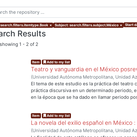
Start d
 search.filters.itemtype.Book
×
Subject: search.filters.subject.México
×
arch Results
showing
1 - 2 of 2
Item
Add to my list
Teatro y vanguardia en el México posre
(
Universidad Autónoma Metropolitana, Unidad Azc
Sociales y Humanidades, Departamento de Human
El tema de este estudio es la práctica del teatro
Cultura en México
,
2005
)
Ortiz Bullé Goyri, Alej
práctica discursiva en un determinado periodo, 
g...
en la época que se ha dado en llamar periodo pos
interés del estudio no es tanto conocer la mane
de la Revolución mexicana en el teatro, sino cómo
Item
Add to my list
de distintas agrupaciones artísticas y culturales,
La novela del exilio español en México 
concepciones de la vida social, política y cultura
(
Universidad Autónoma Metropolitana, Unidad Azc
modelo de modernidad en el cual instalarse, lo q