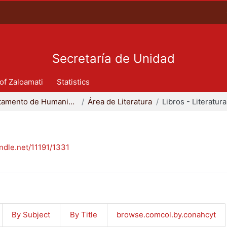
Secretaría de Unid
 of Zaloamati
Statistics
Departamento de Humanidades
Área de Literatura
Libros - Literatura
andle.net/11191/1331
By Subject
By Title
browse.comcol.by.conahcyt