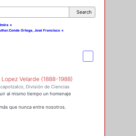
Search
lmira
×
author.Conde Ortega, José Francisco
×
n Lopez Velarde (1888-1988)
apotzalco, División de Ciencias
idades, Área de Literatura
,
1988
)
tuir al mismo tiempo un homenaje
;
Rodríguez, Blanca
;
Ramírez
alazar Muro, Severino
;
Morales,
más que nunca entre nosotros.