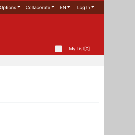
Options
Collaborate
EN
Log In
ad
My List
[0]