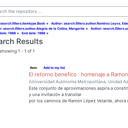
 search.filters.itemtype.Book
×
Author: search.filters.author.Ramírez Leyva, Ede
: search.filters.author.Alegría de la Colina, Margarita
×
Author: search.filters.
date: 1988
×
End date: 1988
×
arch Results
showing
1 - 1 of 1
Item
Add to my list
El retorno benefico : homenaje a Ramo
(
Universidad Autónoma Metropolitana, Unidad Azc
Sociales y Humanidades, Departamento de Human
Este conjunto de aproximaciones aspira a consti
Quirarte, Vicente
;
Conde Ortega, José Francisco
y una invitación a transitar
Leyva, Edelmira
;
Alegría de la Colina, Margarita
;
S
por los caminos de Ramón López Velarde, ahora 
Josefina