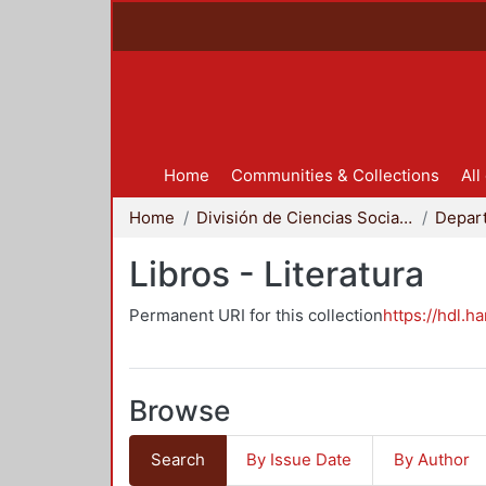
Home
Communities & Collections
All
Home
División de Ciencias Sociales y Humanidades
Libros - Literatura
Permanent URI for this collection
https://hdl.h
Browse
Search
By Issue Date
By Author