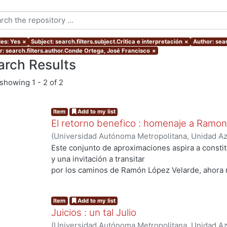
les: Yes
×
Subject: search.filters.subject.Crítica e interpretación
×
Author: sear
r: search.filters.author.Conde Ortega, José Francisco
×
arch Results
showing
1 - 2 of 2
Item
Add to my list
El retorno benefico : homenaje a Ramo
(
Universidad Autónoma Metropolitana, Unidad Azc
Sociales y Humanidades, Departamento de Human
Este conjunto de aproximaciones aspira a consti
Quirarte, Vicente
;
Conde Ortega, José Francisco
y una invitación a transitar
Leyva, Edelmira
;
Alegría de la Colina, Margarita
;
S
por los caminos de Ramón López Velarde, ahora 
Josefina
Item
Add to my list
Juicios : un tal Julio
(
Universidad Autónoma Metropolitana, Unidad Azc