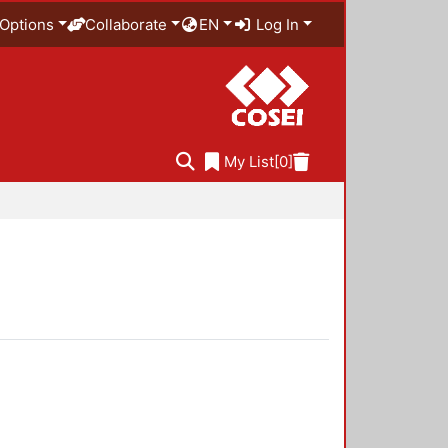
Options
Collaborate
EN
Log In
My List
[0]