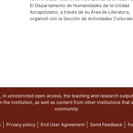
Coordinación de Extensión Universitaria
,
1985
)
C
El Departamento de Humanidades de la Unidad
Rivas Iturralde, Vladimiro
;
López Aguilar, Enrique
Azcapotzalco, a través de su Área de Literatura,
Edelmira
organizó con la Sección de Actividades Culturale
el ciclo Un tal Julio, en julio de 1984. Los cinco t
que aqui se reúnen pretenden aproximarse a la o
mediante la literatura, la fotografía, la integració
relaciones entre juego, vida y amor.
 in unrestricted open access, the teaching and research outpu
he institution, as well as content from other institutions that 
community.
s
Privacy policy
End User Agreement
Send Feedback
fo