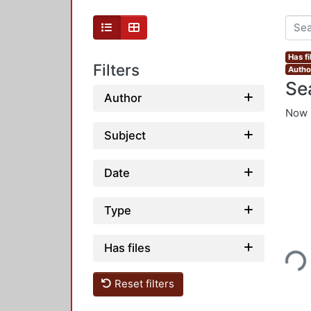
Has fi
Filters
Autho
Se
Author
Now 
Subject
Date
Type
Loading...
Has files
Reset filters