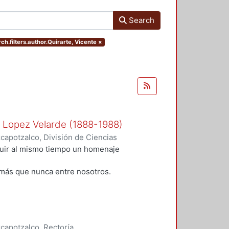
Search
ch.filters.author.Quirarte, Vicente
×
n Lopez Velarde (1888-1988)
apotzalco, División de Ciencias
idades, Área de Literatura
,
1988
)
tuir al mismo tiempo un homenaje
;
Rodríguez, Blanca
;
Ramírez
alazar Muro, Severino
;
Morales,
más que nunca entre nosotros.
apotzalco, Rectoría,