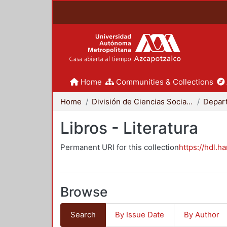
Home
Communities & Collections
Home
División de Ciencias Sociales y Humanidades
Libros - Literatura
Permanent URI for this collection
https://hdl.h
Browse
Search
By Issue Date
By Author