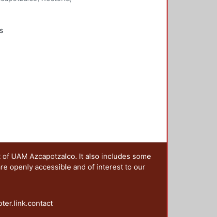
onde Ortega, José Francisco
;
;
Quirarte, Vicente
;
Ramírez Leyva,
s
rabajos
bra de Julio Cortázar: la memoria
n de una utopía, los niños, las
t of UAM Azcapotzalco. It also includes some
are openly accessible and of interest to our
oter.link.contact