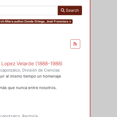
Search
rch.filters.author.Conde Ortega, José Francisco
×
n Lopez Velarde (1888-1988)
apotzalco, División de Ciencias
idades, Área de Literatura
,
1988
)
tuir al mismo tiempo un homenaje
;
Rodríguez, Blanca
;
Ramírez
alazar Muro, Severino
;
Morales,
más que nunca entre nosotros.
apotzalco, Rectoría,