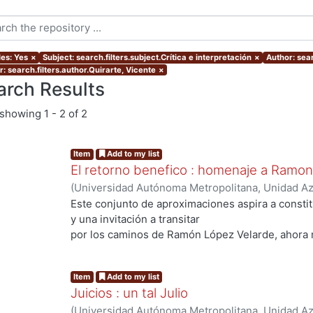
les: Yes
×
Subject: search.filters.subject.Crítica e interpretación
×
Author: sea
: search.filters.author.Quirarte, Vicente
×
arch Results
showing
1 - 2 of 2
Item
Add to my list
El retorno benefico : homenaje a Ramo
(
Universidad Autónoma Metropolitana, Unidad Azc
Sociales y Humanidades, Departamento de Human
Este conjunto de aproximaciones aspira a consti
Quirarte, Vicente
;
Conde Ortega, José Francisco
y una invitación a transitar
Leyva, Edelmira
;
Alegría de la Colina, Margarita
;
S
por los caminos de Ramón López Velarde, ahora 
Josefina
Item
Add to my list
Juicios : un tal Julio
(
Universidad Autónoma Metropolitana, Unidad Azc