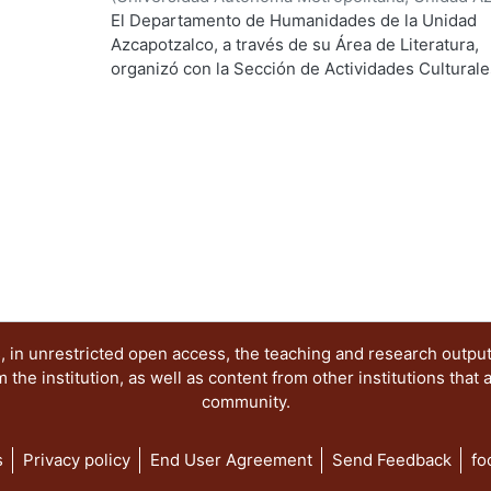
Coordinación de Extensión Universitaria
,
1985
)
C
El Departamento de Humanidades de la Unidad
Rivas Iturralde, Vladimiro
;
López Aguilar, Enrique
Azcapotzalco, a través de su Área de Literatura,
Edelmira
organizó con la Sección de Actividades Culturale
el ciclo Un tal Julio, en julio de 1984. Los cinco t
que aqui se reúnen pretenden aproximarse a la o
mediante la literatura, la fotografía, la integració
relaciones entre juego, vida y amor.
 in unrestricted open access, the teaching and research outpu
he institution, as well as content from other institutions that 
community.
s
Privacy policy
End User Agreement
Send Feedback
fo