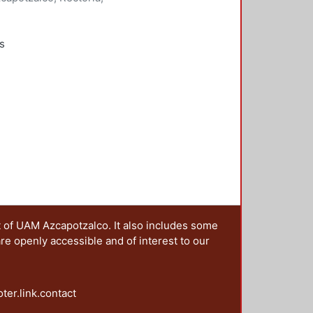
onde Ortega, José Francisco
;
;
Quirarte, Vicente
;
Ramírez Leyva,
s
rabajos
bra de Julio Cortázar: la memoria
n de una utopía, los niños, las
t of UAM Azcapotzalco. It also includes some
are openly accessible and of interest to our
oter.link.contact