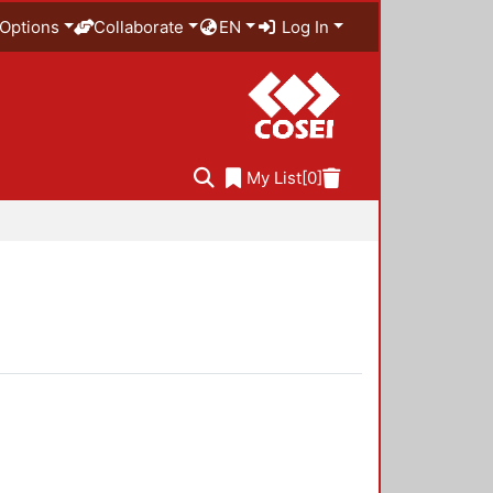
Options
Collaborate
EN
Log In
My List
[0]