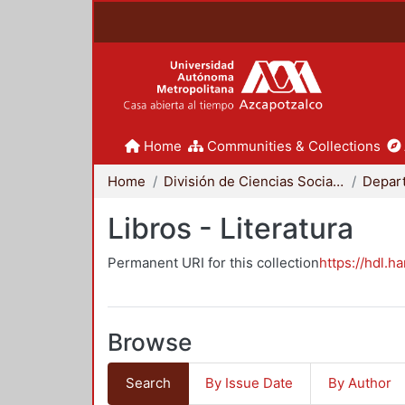
Home
Communities & Collections
Home
División de Ciencias Sociales y Humanidades
Libros - Literatura
Permanent URI for this collection
https://hdl.h
Browse
Search
By Issue Date
By Author