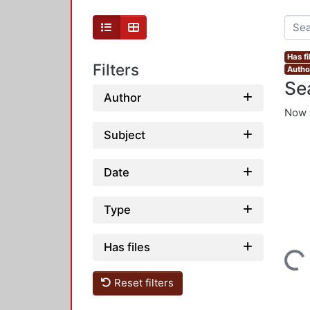
Has fi
Filters
Author
Se
Author
Now 
Subject
Date
Type
Has files
Loading...
Reset filters