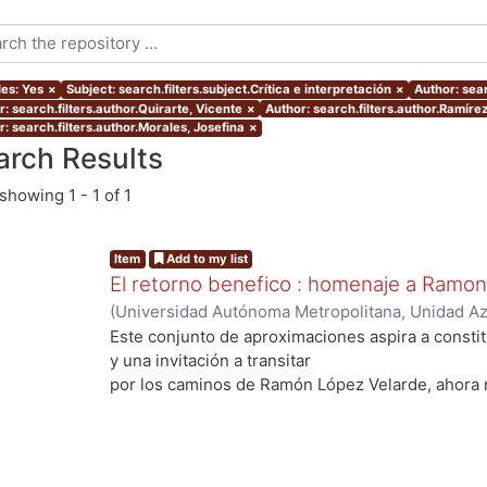
les: Yes
×
Subject: search.filters.subject.Crítica e interpretación
×
Author: sear
: search.filters.author.Quirarte, Vicente
×
Author: search.filters.author.Ramíre
: search.filters.author.Morales, Josefina
×
arch Results
showing
1 - 1 of 1
Item
Add to my list
El retorno benefico : homenaje a Ramo
(
Universidad Autónoma Metropolitana, Unidad Azc
Sociales y Humanidades, Departamento de Human
Este conjunto de aproximaciones aspira a consti
Quirarte, Vicente
;
Conde Ortega, José Francisco
y una invitación a transitar
Leyva, Edelmira
;
Alegría de la Colina, Margarita
;
S
por los caminos de Ramón López Velarde, ahora 
Josefina