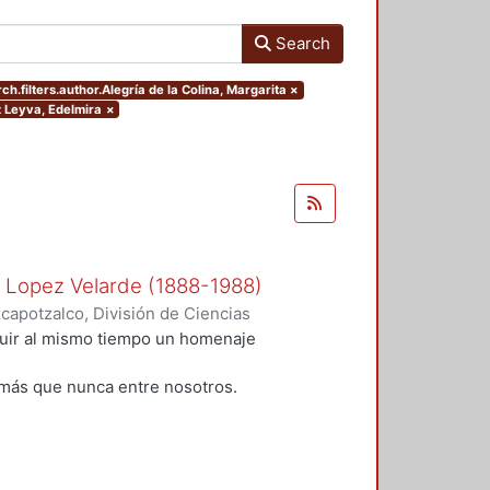
Search
ch.filters.author.Alegría de la Colina, Margarita
×
z Leyva, Edelmira
×
n Lopez Velarde (1888-1988)
apotzalco, División de Ciencias
idades, Área de Literatura
,
1988
)
tuir al mismo tiempo un homenaje
;
Rodríguez, Blanca
;
Ramírez
alazar Muro, Severino
;
Morales,
más que nunca entre nosotros.