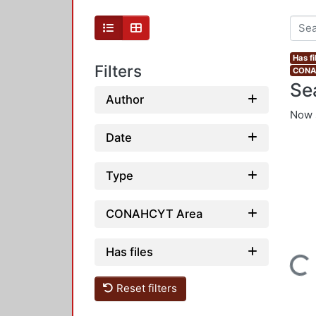
Has fi
Filters
CONAH
Se
Author
Now 
Date
Type
CONAHCYT Area
Has files
Loading...
Reset filters