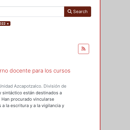
Search
2022
×
erno docente para los cursos
nidad Azcapotzalco. División de
turralde, Vladimiro
 sintáctico están destinados a
I. Han procurado vincularse
a la escritura y a la vigilancia y
ad de la lectura. Este análisis
añola, que es, de entrada, muy
hemos escogido el análisis