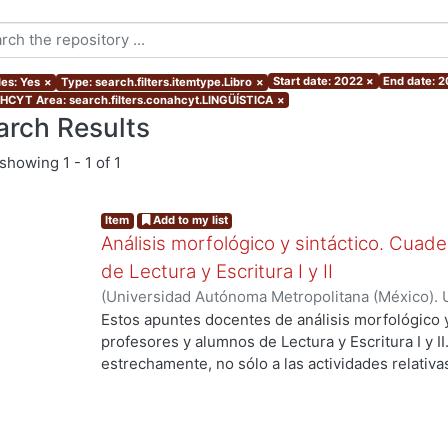
Start date: 2022
×
End date: 
les: Yes
×
Type: search.filters.itemtype.Libro
×
CYT Area: search.filters.conahcyt.LINGÜÍSTICA
×
arch Results
showing
1 - 1 of 1
Item
Add to my list
Análisis morfológico y sintáctico. Cuad
de Lectura y Escritura I y II
(
Universidad Autónoma Metropolitana (México). U
Ciencias Sociales y Humanidades.
,
2022
)
Rivas I
Estos apuntes docentes de análisis morfológico y
profesores y alumnos de Lectura y Escritura I y I
estrechamente, no sólo a las actividades relativas 
corrección de los textos, sino también a la activid
parte de la estructura oracional de la lengua esp
simple: sujeto, verbo y complementos. Por ello, 