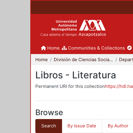
Home
Communities & Collections
Home
División de Ciencias Sociales y Humanidades
Libros - Literatura
Permanent URI for this collection
https://hdl.h
Browse
Search
By Issue Date
By Author