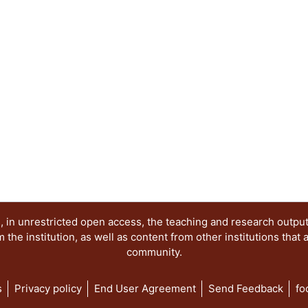
sintáctico tradicional de las oraciones, que no e
relaciona estrechamente la gramática con la semán
significados. Por razones metodológicas, hemos
ejercicios las oraciones interrogativas, exclamati
imperativas, y sólo trabajaremos con las oracione
son las más comunes en todos los discursos. Que
más consciente posible de la lengua que usa y 
es el propósito final de estos apuntes.
 in unrestricted open access, the teaching and research outpu
he institution, as well as content from other institutions that 
community.
s
Privacy policy
End User Agreement
Send Feedback
fo