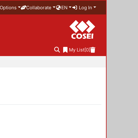
Options
Collaborate
EN
Log In
My List
[0]