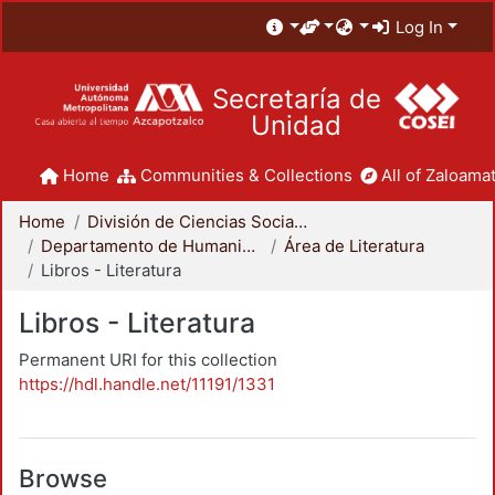
Log In
Secretaría de
Unidad
Home
Communities & Collections
All of Zaloamat
Home
División de Ciencias Sociales y Humanidades
Departamento de Humanidades
Área de Literatura
Libros - Literatura
Libros - Literatura
Permanent URI for this collection
https://hdl.handle.net/11191/1331
Browse