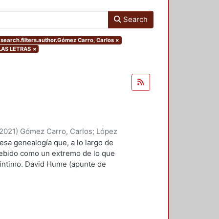
Search
 search.filters.author.Gómez Carro, Carlos
×
 LAS LETRAS
×
2021
)
Gómez Carro, Carlos
;
López
yriam
;
Rivas Iturralde, Antonio
 esa genealogía que, a lo largo de
Marin, Marco Antonio
;
Valero
cebido como un extremo de lo que
, Edelmira, comp.
;
Suárez Escobar,
 íntimo. David Hume (apunte de
roso Boelcke, Nicolás
;
Rico
rtía, necesariamente, de lo ya
 Moreno, Roberto
a su extravagancia. Si
íclope (más allá de las alegorías
l ojo es algo que ya existe como
cuernos, así como sus patas de