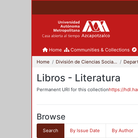
Home
Communities & Collections
Home
División de Ciencias Sociales y Humanidades
Libros - Literatura
Permanent URI for this collection
https://hdl.h
Browse
Search
By Issue Date
By Author