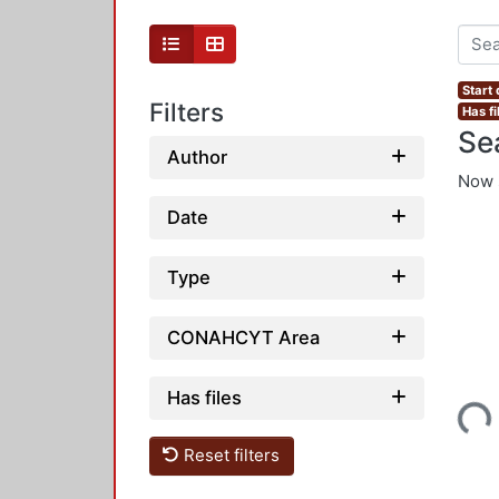
Start
Filters
Has fi
Se
Author
Now 
Date
Type
CONAHCYT Area
Has files
Loading...
Reset filters