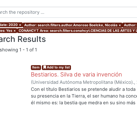
 date: 2020
×
Author: search.filters.author.Amoroso Boelcke, Nicolás
×
Author:
les: Yes
×
CONAHCYT Area: search.filters.conahcyt.CIENCIAS DE LAS ARTES Y
arch Results
showing
1 - 1 of 1
Item
Add to my list
Bestiarios. Silva de varia invención
(
Universidad Autónoma Metropolitana (México).
,
Aguilar, Enrique
;
Benítez, Ana
;
Rudoy Callejas, M
Con el título Bestiarios se pretende aludir a toda
Vladimiro
;
Mata Juarez, Oscar
;
Rojas, Francisco
;
su presencia en la Tierra, el ser humano ha con
Borrás, Vida
;
Ito Sugiyama, Gloria
;
Ramírez Leyva
él mismo es: la bestia que medra en su sino más
Marcela
;
Backstrom, Gunnar
;
Payró, Rodrigo
;
Amo
Luis Villoro) afirmaba que todo acto de ficción pa
Medina, Samuel
;
González Carmona, Joel
;
López
conocido por hombre o mujer, por mayor que fuer
imaginamos un cíclope, pongamos por caso, ese c
que pueda suscitarnos) tiene un ojo; y ese bestia
ojo en la realidad. Los cuernos demoniacos son 