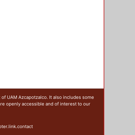
idad conocida, y es en esos
e libro. Así pues, el libro cuenta
onjuntada con la imaginación que
ca) da como resultado un producto
 abierta.
t of UAM Azcapotzalco. It also includes some
are openly accessible and of interest to our
oter.link.contact