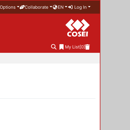
Options
Collaborate
EN
Log In
My List
[0]