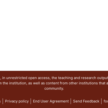
cabrío. La bestia es, pues, un extremo de la real
extremos donde se centran los autores del present
con obras de la imaginación pictórica, la cual, c
provee el ensayo (especulación teórica y metódi
atractivo e interesante Un halago a la inteligencia
 in unrestricted open access, the teaching and research outpu
he institution, as well as content from other institutions that 
community.
s
Privacy policy
End User Agreement
Send Feedback
fo