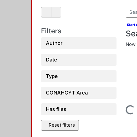
Start
Filters
Se
Author
Now 
Date
Type
CONAHCYT Area
Loadin
Has files
Reset filters