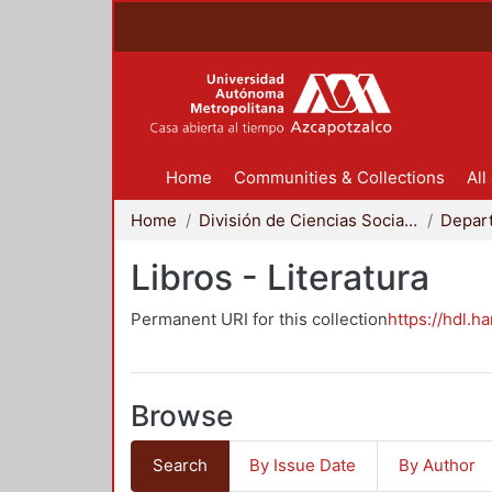
Home
Communities & Collections
All
Home
División de Ciencias Sociales y Humanidades
Libros - Literatura
Permanent URI for this collection
https://hdl.h
Browse
Search
By Issue Date
By Author