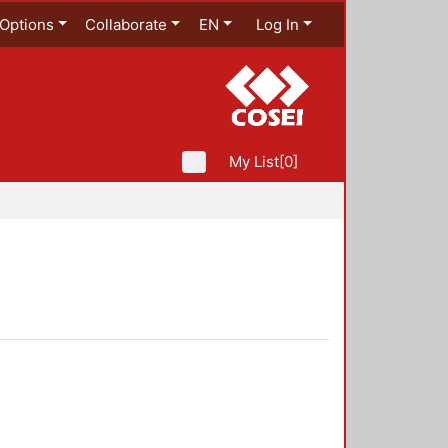
Options
Collaborate
EN
Log In
My List
[0]