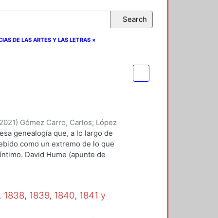
Search
NCIAS DE LAS ARTES Y LAS LETRAS
×
2021
)
Gómez Carro, Carlos
;
López
yriam
;
Rivas Iturralde, Antonio
 esa genealogía que, a lo largo de
Marin, Marco Antonio
;
Valero
cebido como un extremo de lo que
, Edelmira, comp.
;
Suárez Escobar,
 íntimo. David Hume (apunte de
roso Boelcke, Nicolás
;
Rico
rtía, necesariamente, de lo ya
 Moreno, Roberto
a su extravagancia. Si
íclope (más allá de las alegorías
 1838, 1839, 1840, 1841 y
l ojo es algo que ya existe como
cuernos, así como sus patas de