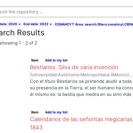
 date: 2020
×
End date: 2022
×
CONAHCYT Area: search.filters.conahcyt.CIE
arch Results
showing
1 - 2 of 2
Item
Add to my list
Bestiarios. Silva de varia invención
(
Universidad Autónoma Metropolitana (México).
,
Aguilar, Enrique
;
Benítez, Ana
;
Rudoy Callejas, M
Con el título Bestiarios se pretende aludir a toda
Vladimiro
;
Mata Juarez, Oscar
;
Rojas, Francisco
;
su presencia en la Tierra, el ser humano ha con
Borrás, Vida
;
Ito Sugiyama, Gloria
;
Ramírez Leyva
él mismo es: la bestia que medra en su sino más
Marcela
;
Backstrom, Gunnar
;
Payró, Rodrigo
;
Amo
Luis Villoro) afirmaba que todo acto de ficción pa
g...
Medina, Samuel
;
González Carmona, Joel
;
López
conocido por hombre o mujer, por mayor que fuer
Item
Add to my list
imaginamos un cíclope, pongamos por caso, ese c
Calendarios de las señoritas megicanas.
que pueda suscitarnos) tiene un ojo; y ese bestia
ojo en la realidad. Los cuernos demoniacos son 
1843