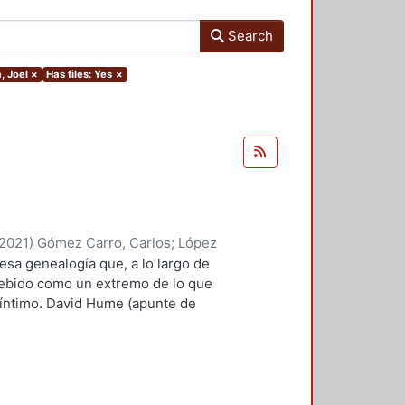
Search
, Joel
×
Has files: Yes
×
2021
)
Gómez Carro, Carlos
;
López
yriam
;
Rivas Iturralde, Antonio
 esa genealogía que, a lo largo de
Marin, Marco Antonio
;
Valero
cebido como un extremo de lo que
, Edelmira, comp.
;
Suárez Escobar,
 íntimo. David Hume (apunte de
roso Boelcke, Nicolás
;
Rico
rtía, necesariamente, de lo ya
 Moreno, Roberto
a su extravagancia. Si
íclope (más allá de las alegorías
l ojo es algo que ya existe como
cuernos, así como sus patas de