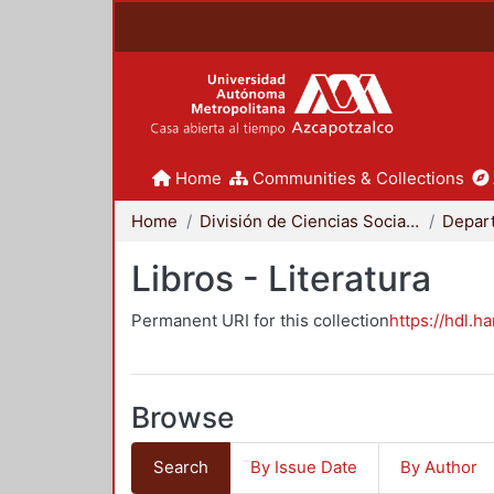
Home
Communities & Collections
Home
División de Ciencias Sociales y Humanidades
Libros - Literatura
Permanent URI for this collection
https://hdl.h
Browse
Search
By Issue Date
By Author