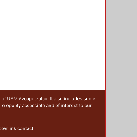
idad conocida, y es en esos
e libro. Así pues, el libro cuenta
onjuntada con la imaginación que
ca) da como resultado un producto
 abierta.
t of UAM Azcapotzalco. It also includes some
are openly accessible and of interest to our
oter.link.contact