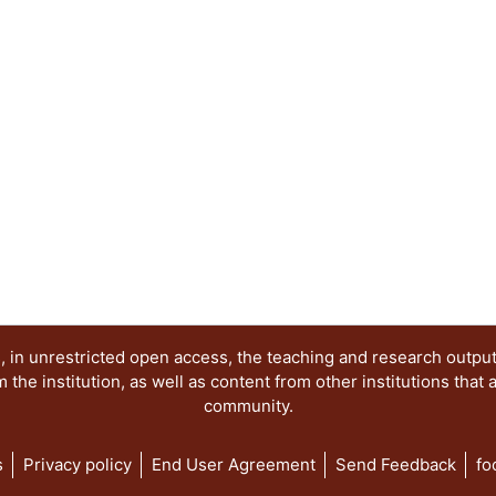
cabrío. La bestia es, pues, un extremo de la real
extremos donde se centran los autores del present
con obras de la imaginación pictórica, la cual, c
provee el ensayo (especulación teórica y metódi
atractivo e interesante Un halago a la inteligencia
 in unrestricted open access, the teaching and research outpu
he institution, as well as content from other institutions that 
community.
s
Privacy policy
End User Agreement
Send Feedback
fo