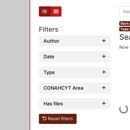
Start
Filters
Type: 
Se
Author
Now 
Date
Type
CONAHCYT Area
Has files
Loadi
Reset filters