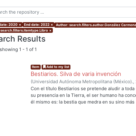
 date: 2020
×
End date: 2022
×
Author: search.filters.author.González Carmona
search.filters.itemtype.Libro
×
arch Results
showing
1 - 1 of 1
Item
Add to my list
Bestiarios. Silva de varia invención
(
Universidad Autónoma Metropolitana (México).
,
Aguilar, Enrique
;
Benítez, Ana
;
Rudoy Callejas, M
Con el título Bestiarios se pretende aludir a toda
Vladimiro
;
Mata Juarez, Oscar
;
Rojas, Francisco
;
su presencia en la Tierra, el ser humano ha con
Borrás, Vida
;
Ito Sugiyama, Gloria
;
Ramírez Leyva
él mismo es: la bestia que medra en su sino más
Marcela
;
Backstrom, Gunnar
;
Payró, Rodrigo
;
Amo
Luis Villoro) afirmaba que todo acto de ficción pa
ng...
Medina, Samuel
;
González Carmona, Joel
;
López
conocido por hombre o mujer, por mayor que fuer
imaginamos un cíclope, pongamos por caso, ese c
que pueda suscitarnos) tiene un ojo; y ese bestia
ojo en la realidad. Los cuernos demoniacos son 