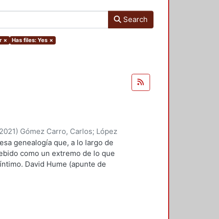
Search
r
×
Has files: Yes
×
2021
)
Gómez Carro, Carlos
;
López
yriam
;
Rivas Iturralde, Antonio
 esa genealogía que, a lo largo de
Marin, Marco Antonio
;
Valero
cebido como un extremo de lo que
, Edelmira, comp.
;
Suárez Escobar,
 íntimo. David Hume (apunte de
roso Boelcke, Nicolás
;
Rico
rtía, necesariamente, de lo ya
 Moreno, Roberto
a su extravagancia. Si
íclope (más allá de las alegorías
l ojo es algo que ya existe como
cuernos, así como sus patas de