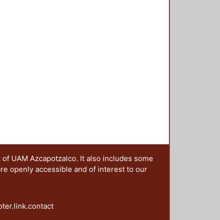
idad conocida, y es en esos
e libro. Así pues, el libro cuenta
onjuntada con la imaginación que
ca) da como resultado un producto
 abierta.
t of UAM Azcapotzalco. It also includes some
are openly accessible and of interest to our
oter.link.contact