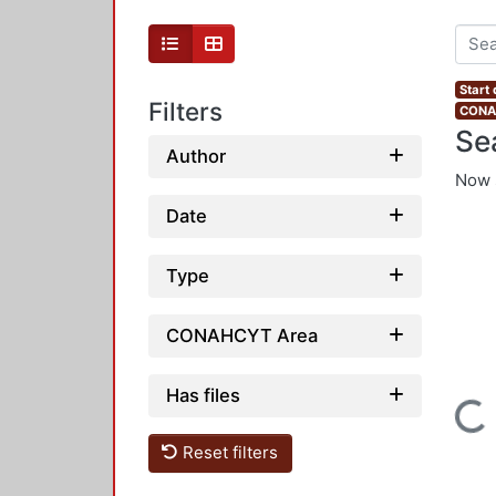
Start
Filters
CONAH
Se
Author
Now 
Date
Type
CONAHCYT Area
Has files
Loading...
Reset filters