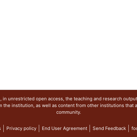
cabrío. La bestia es, pues, un extremo de la real
extremos donde se centran los autores del present
con obras de la imaginación pictórica, la cual, c
provee el ensayo (especulación teórica y metódi
atractivo e interesante Un halago a la inteligencia
 in unrestricted open access, the teaching and research outpu
he institution, as well as content from other institutions that 
community.
s
Privacy policy
End User Agreement
Send Feedback
fo