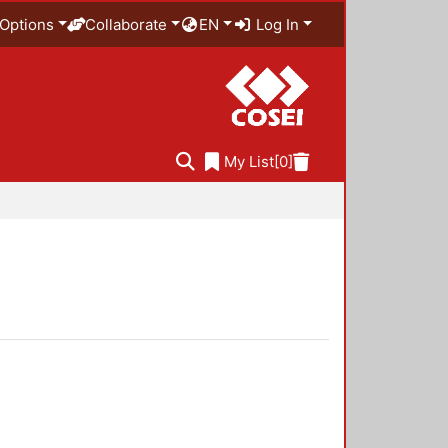
Options
Collaborate
EN
Log In
My List
[0]