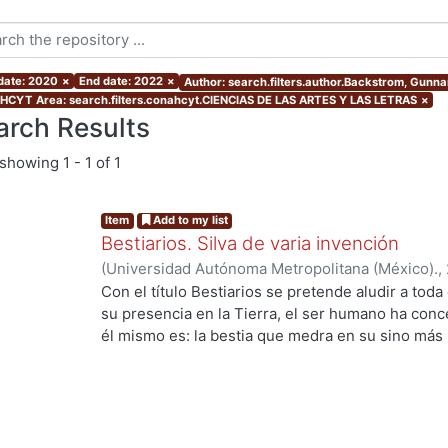
 date: 2020
×
End date: 2022
×
Author: search.filters.author.Backstrom, Gunna
CYT Area: search.filters.conahcyt.CIENCIAS DE LAS ARTES Y LAS LETRAS
×
arch Results
showing
1 - 1 of 1
Item
Add to my list
Bestiarios. Silva de varia invención
(
Universidad Autónoma Metropolitana (México).
,
Aguilar, Enrique
;
Benítez, Ana
;
Rudoy Callejas, M
Con el título Bestiarios se pretende aludir a toda
Vladimiro
;
Mata Juarez, Oscar
;
Rojas, Francisco
;
su presencia en la Tierra, el ser humano ha con
Borrás, Vida
;
Ito Sugiyama, Gloria
;
Ramírez Leyva
él mismo es: la bestia que medra en su sino más
Marcela
;
Backstrom, Gunnar
;
Payró, Rodrigo
;
Amo
Luis Villoro) afirmaba que todo acto de ficción pa
Medina, Samuel
;
González Carmona, Joel
;
López
conocido por hombre o mujer, por mayor que fuer
imaginamos un cíclope, pongamos por caso, ese c
que pueda suscitarnos) tiene un ojo; y ese bestia
ojo en la realidad. Los cuernos demoniacos son 