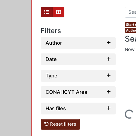
Start
Filters
Autho
Se
Author
Now 
Date
Type
CONAHCYT Area
Has files
Loading...
Reset filters