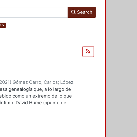
Search
r
×
2021
)
Gómez Carro, Carlos
;
López
yriam
;
Rivas Iturralde, Antonio
 esa genealogía que, a lo largo de
Marin, Marco Antonio
;
Valero
cebido como un extremo de lo que
, Edelmira, comp.
;
Suárez Escobar,
 íntimo. David Hume (apunte de
roso Boelcke, Nicolás
;
Rico
rtía, necesariamente, de lo ya
 Moreno, Roberto
a su extravagancia. Si
íclope (más allá de las alegorías
l ojo es algo que ya existe como
cuernos, así como sus patas de