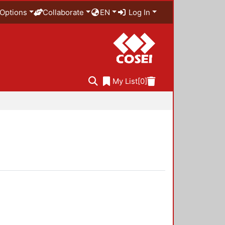
Options
Collaborate
EN
Log In
My List
[0]