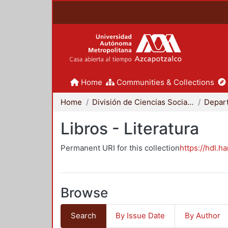
Home
Communities & Collections
Home
División de Ciencias Sociales y Humanidades
Libros - Literatura
Permanent URI for this collection
https://hdl.h
Browse
Search
By Issue Date
By Author