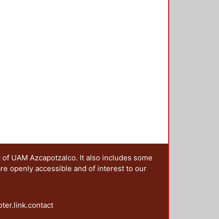
idad conocida, y es en esos
e libro. Así pues, el libro cuenta
onjuntada con la imaginación que
ca) da como resultado un producto
 abierta.
t of UAM Azcapotzalco. It also includes some
are openly accessible and of interest to our
oter.link.contact