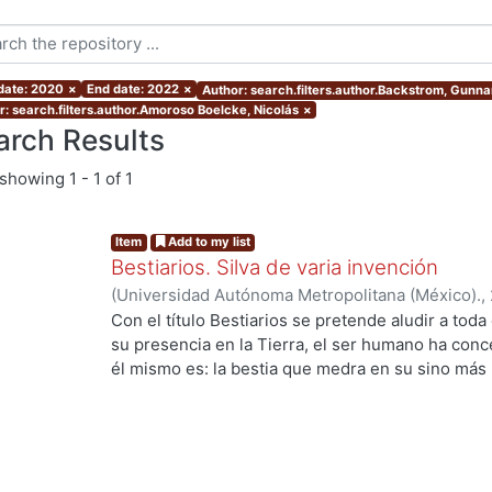
 date: 2020
×
End date: 2022
×
Author: search.filters.author.Backstrom, Gunna
r: search.filters.author.Amoroso Boelcke, Nicolás
×
arch Results
showing
1 - 1 of 1
Item
Add to my list
Bestiarios. Silva de varia invención
(
Universidad Autónoma Metropolitana (México).
,
Aguilar, Enrique
;
Benítez, Ana
;
Rudoy Callejas, M
Con el título Bestiarios se pretende aludir a toda
Vladimiro
;
Mata Juarez, Oscar
;
Rojas, Francisco
;
su presencia en la Tierra, el ser humano ha con
Borrás, Vida
;
Ito Sugiyama, Gloria
;
Ramírez Leyva
él mismo es: la bestia que medra en su sino más
Marcela
;
Backstrom, Gunnar
;
Payró, Rodrigo
;
Amo
Luis Villoro) afirmaba que todo acto de ficción pa
Medina, Samuel
;
González Carmona, Joel
;
López
conocido por hombre o mujer, por mayor que fuer
imaginamos un cíclope, pongamos por caso, ese c
que pueda suscitarnos) tiene un ojo; y ese bestia
ojo en la realidad. Los cuernos demoniacos son 