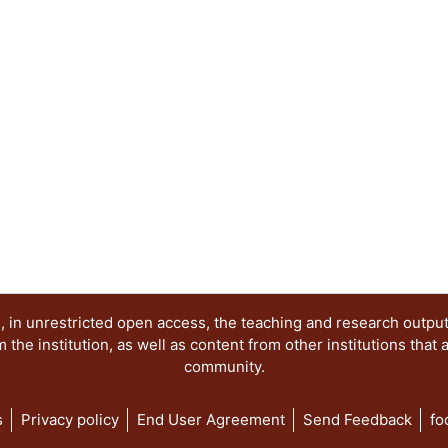
cabrío. La bestia es, pues, un extremo de la real
extremos donde se centran los autores del present
con obras de la imaginación pictórica, la cual, c
provee el ensayo (especulación teórica y metódi
atractivo e interesante Un halago a la inteligencia
 in unrestricted open access, the teaching and research outpu
he institution, as well as content from other institutions that 
community.
s
Privacy policy
End User Agreement
Send Feedback
fo