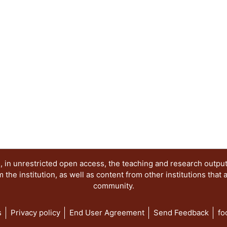
cabrío. La bestia es, pues, un extremo de la real
extremos donde se centran los autores del present
con obras de la imaginación pictórica, la cual, c
provee el ensayo (especulación teórica y metódi
atractivo e interesante Un halago a la inteligencia
 in unrestricted open access, the teaching and research outpu
he institution, as well as content from other institutions that 
community.
s
Privacy policy
End User Agreement
Send Feedback
fo