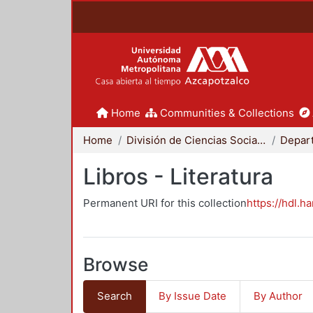
Home
Communities & Collections
Home
División de Ciencias Sociales y Humanidades
Libros - Literatura
Permanent URI for this collection
https://hdl.h
Browse
Search
By Issue Date
By Author