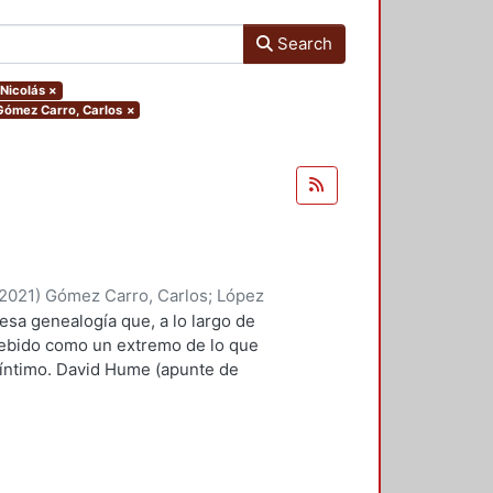
Search
 Nicolás
×
.Gómez Carro, Carlos
×
2021
)
Gómez Carro, Carlos
;
López
yriam
;
Rivas Iturralde, Antonio
 esa genealogía que, a lo largo de
Marin, Marco Antonio
;
Valero
cebido como un extremo de lo que
, Edelmira, comp.
;
Suárez Escobar,
 íntimo. David Hume (apunte de
roso Boelcke, Nicolás
;
Rico
rtía, necesariamente, de lo ya
 Moreno, Roberto
a su extravagancia. Si
íclope (más allá de las alegorías
l ojo es algo que ya existe como
cuernos, así como sus patas de