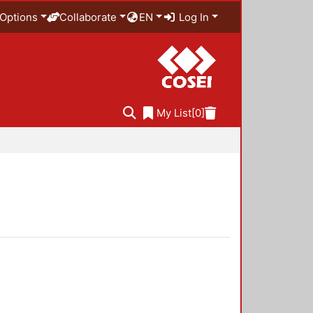
Options
Collaborate
EN
Log In
My List
[0]