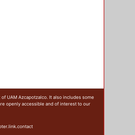
idad conocida, y es en esos
e libro. Así pues, el libro cuenta
onjuntada con la imaginación que
ca) da como resultado un producto
 abierta.
t of UAM Azcapotzalco. It also includes some
are openly accessible and of interest to our
oter.link.contact