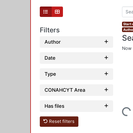
Start
Filters
Autho
Se
Author
Now 
Date
Type
CONAHCYT Area
Has files
Loading...
Reset filters