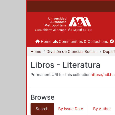
Home
Communities & Collections
Home
División de Ciencias Sociales y Humanidades
Libros - Literatura
Permanent URI for this collection
https://hdl.h
Browse
Search
By Issue Date
By Author