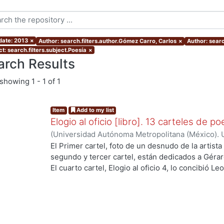
 date: 2013
×
Author: search.filters.author.Gómez Carro, Carlos
×
Author: searc
t: search.filters.subject.Poesía
×
arch Results
showing
1 - 1 of 1
Item
Add to my list
Elogio al oficio [libro]. 13 carteles de po
(
Universidad Autónoma Metropolitana (México). U
Ciencias Sociales y Humanidades.
,
2013-01
)
Cór
El Primer cartel, foto de un desnudo de la artista
López Aguilar, Enrique
;
Rémura, Adriano
;
Martré,
segundo y tercer cartel, están dedicados a Gérar
Hiroko Ito Sugiyama, Gloria Josephine
;
López Mo
El cuarto cartel, Elogio al oficio 4, lo concibió L
Ezequiel
;
Rudoy C., Myriam
;
Martínez Ramírez, F
esta dedicado al poeta mexicano Renato Leduc, s
Gómez Carro, Carlos
el poema Itaca de Constantino Cavafis. La image
Guillert -- El cartel 7, fue compleja su realizació
José Juan Tablada, El Sauz -- El poema del carte
Paul Valéry, es una sabia y prístina meditación so