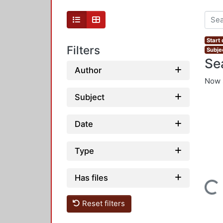
Start
Filters
Subjec
Se
Author
Now 
Subject
Date
Type
Has files
Loading...
Reset filters