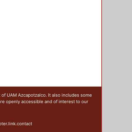
s negros" el poema del peruano
mings, empleo la foto de un árbol
ernández López, se aprecia el
ento -- El cartel 12, fue diseñado
asa el tiempo" -- El cartel 13, el
s por los poetas mexicas,
ta y a la destrucción de la ciudad
t of UAM Azcapotzalco. It also includes some
are openly accessible and of interest to our
oter.link.contact