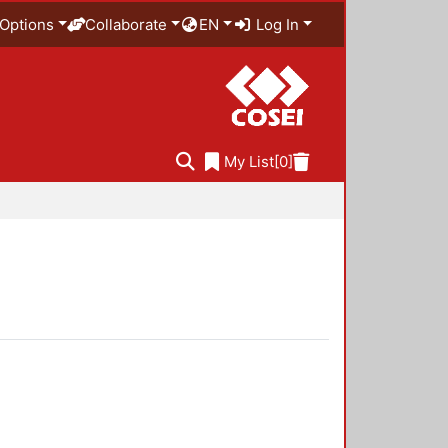
Options
Collaborate
EN
Log In
My List
[0]