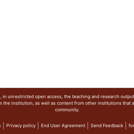
vida -- El cartel 9 esta dedicado a "Los heraldo
César Vallejo -- El cartel 10, poema de e. e. Cum
de Aubin Arroyo -- En el cartel 11, de Enrique H
trabajo poético de un hombre cercano al Renacimi
por Joel Dehesa Guraieb, "No me preguntes cómo p
poema elegido, fue uno de los poemas concebido
llamados cuicapicque, sobrevivientes a la conquis
en medio del lago de la Tenochtitlan.
 in unrestricted open access, the teaching and research outpu
he institution, as well as content from other institutions that 
community.
s
Privacy policy
End User Agreement
Send Feedback
fo