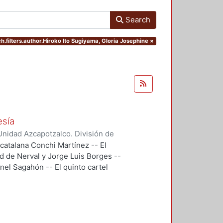
Search
h.filters.author.Hiroko Ito Sugiyama, Gloria Josephine
×
esía
nidad Azcapotzalco. División de
doba, Ramón
;
Segovia, Ramón
;
 catalana Conchi Martínez -- El
 Gonzalo
;
Backstrom, Gunnar
;
d de Nerval y Jorge Luis Borges --
reno, Roberto
;
Maldonado López,
eonel Sagahón -- El quinto cartel
ernando
;
Flores, Miguel Ángel
;
u poema Temas -- El cartel 6, es
n que eligió Guillermo Mercado
n, se trataba de evocar un haikú de
l 8, "El Cementerio Marino" de
bre el sentido y los alcances de la