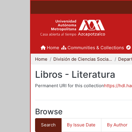
Home
Communities & Collections
Home
División de Ciencias Sociales y Humanidades
Libros - Literatura
Permanent URI for this collection
https://hdl.h
Browse
Search
By Issue Date
By Author