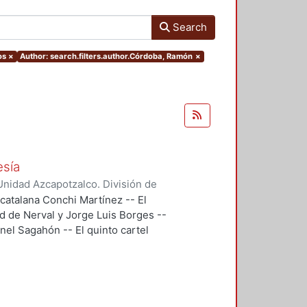
Search
os
×
Author: search.filters.author.Córdoba, Ramón
×
esía
nidad Azcapotzalco. División de
doba, Ramón
;
Segovia, Ramón
;
 catalana Conchi Martínez -- El
 Gonzalo
;
Backstrom, Gunnar
;
d de Nerval y Jorge Luis Borges --
reno, Roberto
;
Maldonado López,
eonel Sagahón -- El quinto cartel
ernando
;
Flores, Miguel Ángel
;
u poema Temas -- El cartel 6, es
n que eligió Guillermo Mercado
n, se trataba de evocar un haikú de
l 8, "El Cementerio Marino" de
bre el sentido y los alcances de la