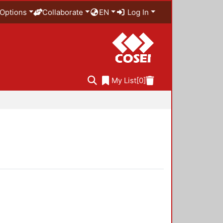
Options
Collaborate
EN
Log In
My List
[0]