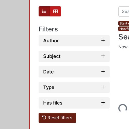
Start
Filters
Has fi
Se
Author
Now 
Subject
Date
Type
Has files
Loading...
Reset filters