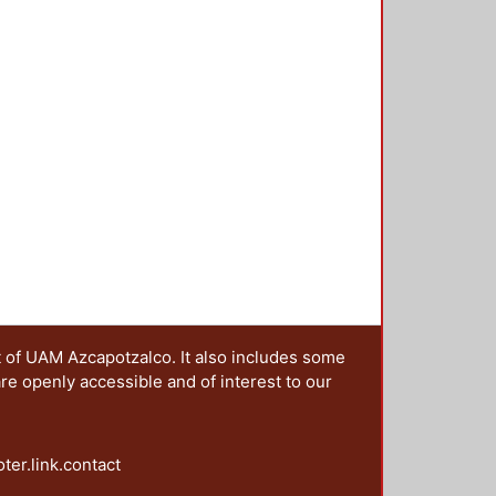
s negros" el poema del peruano
mings, empleo la foto de un árbol
ernández López, se aprecia el
ento -- El cartel 12, fue diseñado
asa el tiempo" -- El cartel 13, el
s por los poetas mexicas,
ta y a la destrucción de la ciudad
t of UAM Azcapotzalco. It also includes some
are openly accessible and of interest to our
oter.link.contact