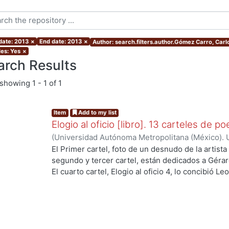
 date: 2013
×
End date: 2013
×
Author: search.filters.author.Gómez Carro, Carl
les: Yes
×
arch Results
showing
1 - 1 of 1
Item
Add to my list
Elogio al oficio [libro]. 13 carteles de po
(
Universidad Autónoma Metropolitana (México). U
Ciencias Sociales y Humanidades.
,
2013-01
)
Cór
El Primer cartel, foto de un desnudo de la artista
López Aguilar, Enrique
;
Rémura, Adriano
;
Martré,
segundo y tercer cartel, están dedicados a Gérar
Hiroko Ito Sugiyama, Gloria Josephine
;
López Mo
El cuarto cartel, Elogio al oficio 4, lo concibió L
Ezequiel
;
Rudoy C., Myriam
;
Martínez Ramírez, F
esta dedicado al poeta mexicano Renato Leduc, s
Gómez Carro, Carlos
el poema Itaca de Constantino Cavafis. La image
Guillert -- El cartel 7, fue compleja su realizació
José Juan Tablada, El Sauz -- El poema del carte
Paul Valéry, es una sabia y prístina meditación so