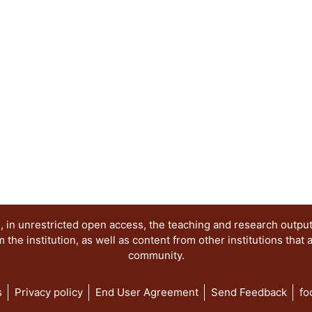
vida -- El cartel 9 esta dedicado a "Los heraldo
César Vallejo -- El cartel 10, poema de e. e. Cum
de Aubin Arroyo -- En el cartel 11, de Enrique H
trabajo poético de un hombre cercano al Renacimi
por Joel Dehesa Guraieb, "No me preguntes cómo p
poema elegido, fue uno de los poemas concebido
llamados cuicapicque, sobrevivientes a la conquis
en medio del lago de la Tenochtitlan.
 in unrestricted open access, the teaching and research outpu
he institution, as well as content from other institutions that 
community.
s
Privacy policy
End User Agreement
Send Feedback
fo