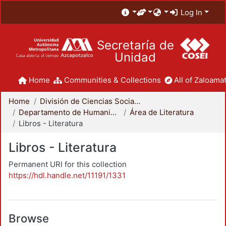
Log In
Secretaría de
Unidad
Home
Communities & Collections
All of Zaloamat
Home
División de Ciencias Sociales y Humanidades
Departamento de Humanidades
Área de Literatura
Libros - Literatura
Libros - Literatura
Permanent URI for this collection
https://hdl.handle.net/11191/1331
Browse