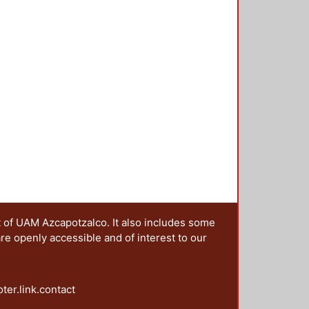
s negros" el poema del peruano
mings, empleo la foto de un árbol
ernández López, se aprecia el
ento -- El cartel 12, fue diseñado
asa el tiempo" -- El cartel 13, el
s por los poetas mexicas,
ta y a la destrucción de la ciudad
t of UAM Azcapotzalco. It also includes some
are openly accessible and of interest to our
oter.link.contact