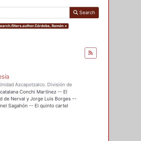
Search
search.filters.author.Córdoba, Ramón
×
esía
nidad Azcapotzalco. División de
doba, Ramón
;
Segovia, Ramón
;
 catalana Conchi Martínez -- El
 Gonzalo
;
Backstrom, Gunnar
;
d de Nerval y Jorge Luis Borges --
reno, Roberto
;
Maldonado López,
eonel Sagahón -- El quinto cartel
ernando
;
Flores, Miguel Ángel
;
u poema Temas -- El cartel 6, es
n que eligió Guillermo Mercado
n, se trataba de evocar un haikú de
l 8, "El Cementerio Marino" de
bre el sentido y los alcances de la