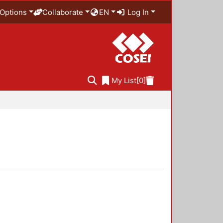
Options
Collaborate
EN
Log In
My List
[0]