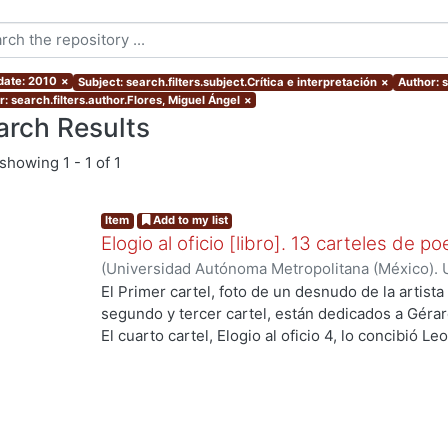
 date: 2010
×
Subject: search.filters.subject.Crítica e interpretación
×
Author: 
: search.filters.author.Flores, Miguel Ángel
×
arch Results
showing
1 - 1 of 1
Item
Add to my list
Elogio al oficio [libro]. 13 carteles de po
(
Universidad Autónoma Metropolitana (México). U
Ciencias Sociales y Humanidades.
,
2013-01
)
Cór
El Primer cartel, foto de un desnudo de la artista
López Aguilar, Enrique
;
Rémura, Adriano
;
Martré,
segundo y tercer cartel, están dedicados a Gérar
Hiroko Ito Sugiyama, Gloria Josephine
;
López Mo
El cuarto cartel, Elogio al oficio 4, lo concibió L
Ezequiel
;
Rudoy C., Myriam
;
Martínez Ramírez, F
esta dedicado al poeta mexicano Renato Leduc, s
Gómez Carro, Carlos
el poema Itaca de Constantino Cavafis. La image
Guillert -- El cartel 7, fue compleja su realizació
José Juan Tablada, El Sauz -- El poema del carte
Paul Valéry, es una sabia y prístina meditación so