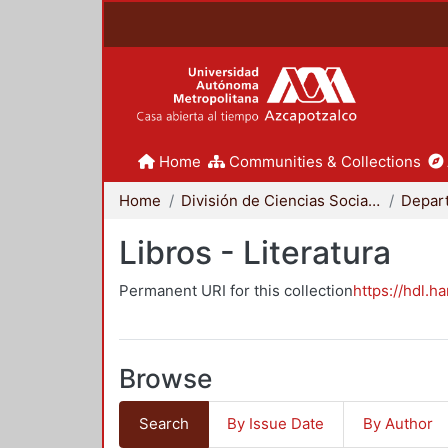
Home
Communities & Collections
Home
División de Ciencias Sociales y Humanidades
Libros - Literatura
Permanent URI for this collection
https://hdl.h
Browse
Search
By Issue Date
By Author