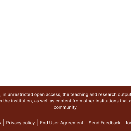
vida -- El cartel 9 esta dedicado a "Los heraldo
César Vallejo -- El cartel 10, poema de e. e. Cum
de Aubin Arroyo -- En el cartel 11, de Enrique H
trabajo poético de un hombre cercano al Renacimi
por Joel Dehesa Guraieb, "No me preguntes cómo p
poema elegido, fue uno de los poemas concebido
llamados cuicapicque, sobrevivientes a la conquis
en medio del lago de la Tenochtitlan.
 in unrestricted open access, the teaching and research outpu
he institution, as well as content from other institutions that 
community.
s
Privacy policy
End User Agreement
Send Feedback
fo