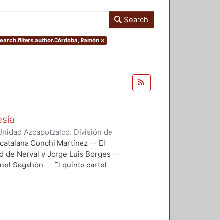
Search
search.filters.author.Córdoba, Ramón
×
esía
nidad Azcapotzalco. División de
doba, Ramón
;
Segovia, Ramón
;
 catalana Conchi Martínez -- El
 Gonzalo
;
Backstrom, Gunnar
;
d de Nerval y Jorge Luis Borges --
reno, Roberto
;
Maldonado López,
eonel Sagahón -- El quinto cartel
ernando
;
Flores, Miguel Ángel
;
u poema Temas -- El cartel 6, es
n que eligió Guillermo Mercado
n, se trataba de evocar un haikú de
l 8, "El Cementerio Marino" de
bre el sentido y los alcances de la