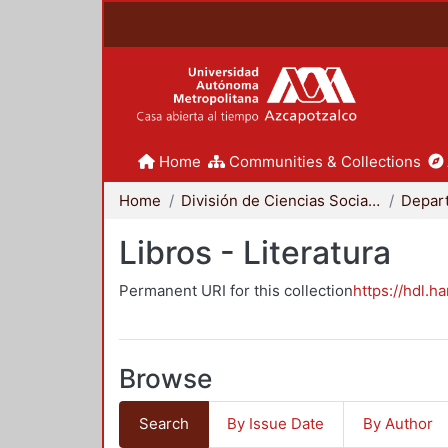
Home
Communities & Collections
Home
División de Ciencias Sociales y Humanidades
Libros - Literatura
Permanent URI for this collection
https://hdl.h
Browse
Search
By Issue Date
By Author