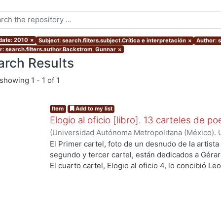
 date: 2010
×
Subject: search.filters.subject.Crítica e interpretación
×
Author: 
r: search.filters.author.Backstrom, Gunnar
×
arch Results
showing
1 - 1 of 1
Item
Add to my list
Elogio al oficio [libro]. 13 carteles de po
(
Universidad Autónoma Metropolitana (México). U
Ciencias Sociales y Humanidades.
,
2013-01
)
Cór
El Primer cartel, foto de un desnudo de la artista
López Aguilar, Enrique
;
Rémura, Adriano
;
Martré,
segundo y tercer cartel, están dedicados a Gérar
Hiroko Ito Sugiyama, Gloria Josephine
;
López Mo
El cuarto cartel, Elogio al oficio 4, lo concibió L
Ezequiel
;
Rudoy C., Myriam
;
Martínez Ramírez, F
esta dedicado al poeta mexicano Renato Leduc, s
ing...
Gómez Carro, Carlos
el poema Itaca de Constantino Cavafis. La image
Guillert -- El cartel 7, fue compleja su realizació
José Juan Tablada, El Sauz -- El poema del carte
Paul Valéry, es una sabia y prístina meditación so