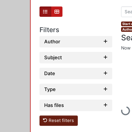
Start
Filters
Autho
Se
Author
Now 
Subject
Date
Type
Has files
Load
Reset filters