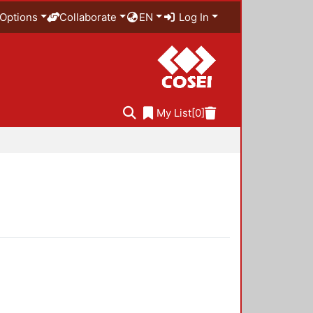
Options
Collaborate
EN
Log In
My List
[0]