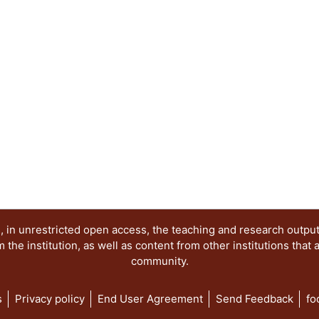
vida -- El cartel 9 esta dedicado a "Los heraldo
César Vallejo -- El cartel 10, poema de e. e. Cum
de Aubin Arroyo -- En el cartel 11, de Enrique H
trabajo poético de un hombre cercano al Renacimi
por Joel Dehesa Guraieb, "No me preguntes cómo p
poema elegido, fue uno de los poemas concebido
llamados cuicapicque, sobrevivientes a la conquis
en medio del lago de la Tenochtitlan.
 in unrestricted open access, the teaching and research outpu
he institution, as well as content from other institutions that 
community.
s
Privacy policy
End User Agreement
Send Feedback
fo