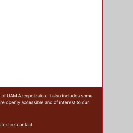
s negros" el poema del peruano
mings, empleo la foto de un árbol
ernández López, se aprecia el
ento -- El cartel 12, fue diseñado
asa el tiempo" -- El cartel 13, el
s por los poetas mexicas,
ta y a la destrucción de la ciudad
t of UAM Azcapotzalco. It also includes some
are openly accessible and of interest to our
oter.link.contact