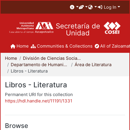
Log In
Secretaría de
Unidad
Home
Communities & Collections
All of Zaloamat
Home
División de Ciencias Sociales y Humanidades
Departamento de Humanidades
Área de Literatura
Libros - Literatura
Libros - Literatura
Permanent URI for this collection
https://hdl.handle.net/11191/1331
Browse