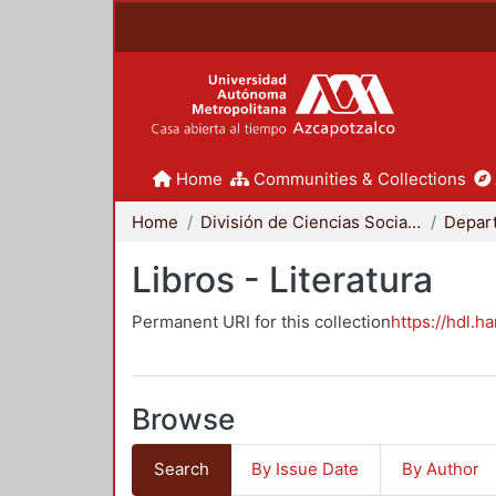
Home
Communities & Collections
Home
División de Ciencias Sociales y Humanidades
Libros - Literatura
Permanent URI for this collection
https://hdl.h
Browse
Search
By Issue Date
By Author