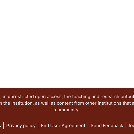
vida -- El cartel 9 esta dedicado a "Los heraldo
César Vallejo -- El cartel 10, poema de e. e. Cum
de Aubin Arroyo -- En el cartel 11, de Enrique H
trabajo poético de un hombre cercano al Renacimi
por Joel Dehesa Guraieb, "No me preguntes cómo p
poema elegido, fue uno de los poemas concebido
llamados cuicapicque, sobrevivientes a la conquis
en medio del lago de la Tenochtitlan.
 in unrestricted open access, the teaching and research outpu
he institution, as well as content from other institutions that 
community.
s
Privacy policy
End User Agreement
Send Feedback
fo