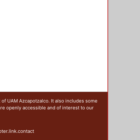
s negros" el poema del peruano
mings, empleo la foto de un árbol
ernández López, se aprecia el
ento -- El cartel 12, fue diseñado
asa el tiempo" -- El cartel 13, el
s por los poetas mexicas,
ta y a la destrucción de la ciudad
t of UAM Azcapotzalco. It also includes some
are openly accessible and of interest to our
oter.link.contact