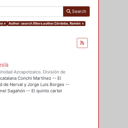
Search
os
×
Author: search.filters.author.Córdoba, Ramón
×
esía
nidad Azcapotzalco. División de
doba, Ramón
;
Segovia, Ramón
;
 catalana Conchi Martínez -- El
 Gonzalo
;
Backstrom, Gunnar
;
d de Nerval y Jorge Luis Borges --
reno, Roberto
;
Maldonado López,
eonel Sagahón -- El quinto cartel
ernando
;
Flores, Miguel Ángel
;
u poema Temas -- El cartel 6, es
n que eligió Guillermo Mercado
n, se trataba de evocar un haikú de
l 8, "El Cementerio Marino" de
bre el sentido y los alcances de la