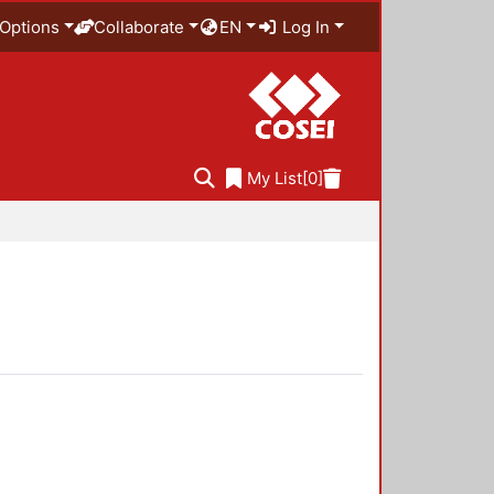
Options
Collaborate
EN
Log In
My List
[0]