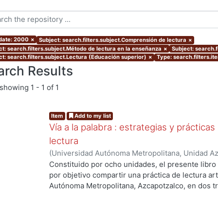
 date: 2000
×
Subject: search.filters.subject.Comprensión de lectura
×
ct: search.filters.subject.Método de lectura en la enseñanza
×
Subject: search.f
ct: search.filters.subject.Lectura (Educación superior)
×
Type: search.filters.it
arch Results
showing
1 - 1 of 1
Item
Add to my list
Vía a la palabra : estrategias y práctica
lectura
(
Universidad Autónoma Metropolitana, Unidad Azc
Sociales y Humanidades, Departamento de Human
Constituido por ocho unidades, el presente libro 
Marquet, Antonio
por objetivo compartir una práctica de lectura ar
Autónoma Metropolitana, Azcapotzalco, en dos tr
piloteada en 1999, después de haber sido revisad
dirigido a estudiantes inscritos en el segundo t
Asignaturas de la División de Ciencias Sociales