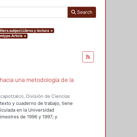
Search
ilters.subject.Libros y lectura
×
emtype.Article
×
s hacia una metodología de la
apotzalco, División de Ciencias
idades, Área de Literatura
,
2001
)
texto y cuaderno de trabajo, tiene
ticulada en la Universidad
imestres de 1996 y 1997; y
a y modificada. El manual está
rimestre del Tronco General de
 y Humanidades.