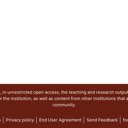
 in unrestricted open access, the teaching and research outpu
he institution, as well as content from other institutions that 
community.
s
Privacy policy
End User Agreement
Send Feedback
fo