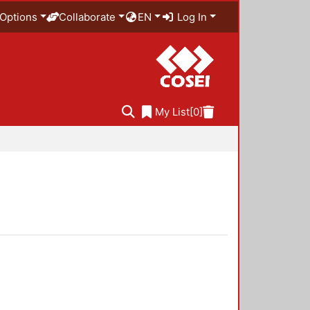
Options
Collaborate
EN
Log In
My List
[0]