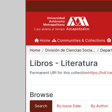
Home
Communities & Collections
Home
División de Ciencias Sociales y Humanidades
Libros - Literatura
Permanent URI for this collection
https://hdl.h
Browse
Search
By Issue Date
By Author