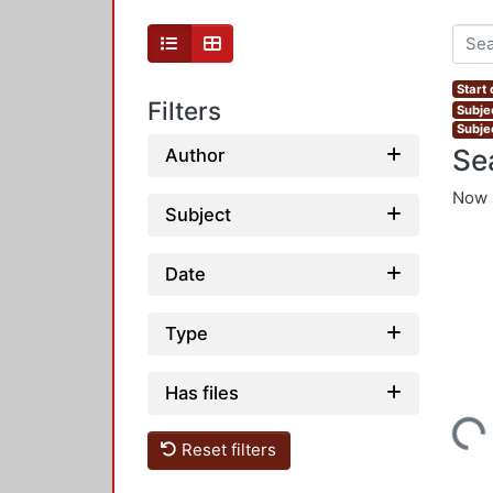
Start
Filters
Subje
Subje
Se
Author
Now 
Subject
Date
Type
Has files
Loading...
Reset filters