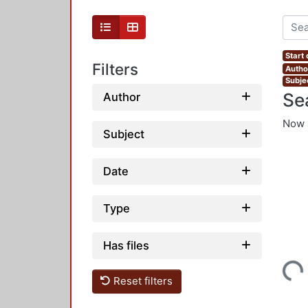
Start
Filters
Autho
Subjec
Se
Author
Now 
Subject
Date
Type
Has files
Loading...
Reset filters