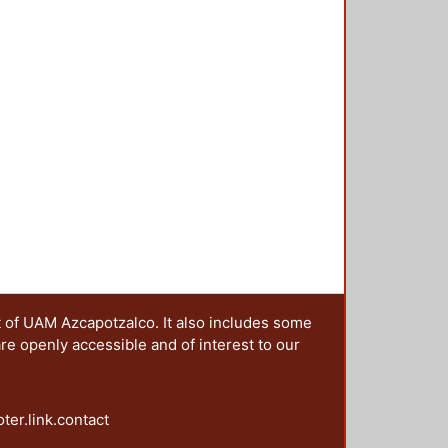
r esos géneros discursivos, es
rensión de los tipos de discurso
t of UAM Azcapotzalco. It also includes some
are openly accessible and of interest to our
oter.link.contact