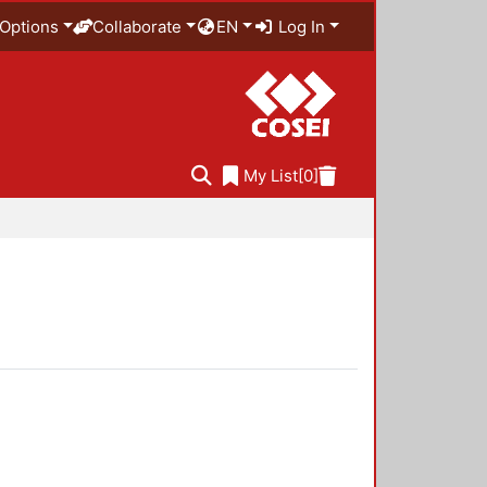
Options
Collaborate
EN
Log In
My List
[0]