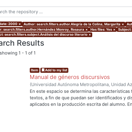
 date: 2000
×
Author: search.filters.author.Alegría de la Colina, Margarita
×
Aut
r: search.filters.author.Hernández Monroy, Rosaura
×
Has files: Yes
×
Subject:
t: search.filters.subject.Análisis del discurso literario
×
arch Results
showing
1 - 1 of 1
Item
Add to my list
Manual de géneros discursivos
(
Universidad Autónoma Metropolitana, Unidad Azc
Sociales y Humanidades, Departamento de Human
En este espacio se determina las características
Alegría de la Colina, Margarita
;
Cervantes Sánche
textos, a fin de que puedan ser identificados y d
Rosaura
;
Herrera, Alejandra
;
Sorókina, Tatiana
aplicados en la producción escrita del alumno. E
las formas discursivas, sino las más usadas en l
es un género apegado estrechamente al texto orig
pretende reflexionar libremente sobre un tema. N
teorías, que lejos de aclarar, complicarían el cami