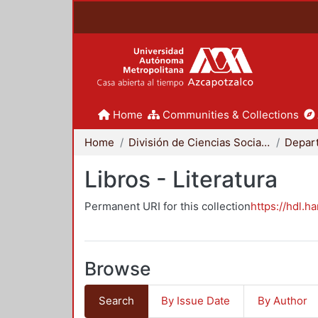
Home
Communities & Collections
Home
División de Ciencias Sociales y Humanidades
Libros - Literatura
Permanent URI for this collection
https://hdl.h
Browse
Search
By Issue Date
By Author