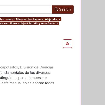
Search
hor: search.filters.author.Herrera, Alejandra
×
 search.filters.subject.Estudio y enseñanza
×
apotzalco, División de Ciencias
idades, Área de Literatura
,
2004
)
 fundamentales de los diversos
z, Gloria
;
Hernández Monroy,
istinguidos, para después ser
n este manual no se aborda todas
a academia, desde el resumen, que
inal, hasta el ensayo en el que se
o se trata, pues, de detenerse en
no para llegar a la clasificación