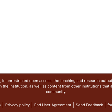
deseada. Lo que sí hacemos, además de describi
comentar ejemplos que ayudarán a la mejor comp
que se presentan aquí.
 in unrestricted open access, the teaching and research outpu
he institution, as well as content from other institutions that 
community.
s
Privacy policy
End User Agreement
Send Feedback
fo