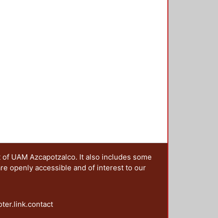
rensión de los tipos de discurso
t of UAM Azcapotzalco. It also includes some
are openly accessible and of interest to our
oter.link.contact