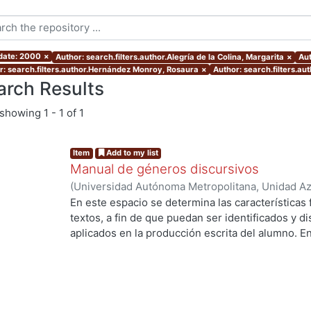
 date: 2000
×
Author: search.filters.author.Alegría de la Colina, Margarita
×
Aut
r: search.filters.author.Hernández Monroy, Rosaura
×
Author: search.filters.au
arch Results
showing
1 - 1 of 1
Item
Add to my list
Manual de géneros discursivos
(
Universidad Autónoma Metropolitana, Unidad Azc
Sociales y Humanidades, Departamento de Human
En este espacio se determina las características
Alegría de la Colina, Margarita
;
Cervantes Sánche
textos, a fin de que puedan ser identificados y d
Rosaura
;
Herrera, Alejandra
;
Sorókina, Tatiana
aplicados en la producción escrita del alumno. E
las formas discursivas, sino las más usadas en l
es un género apegado estrechamente al texto orig
pretende reflexionar libremente sobre un tema. N
teorías, que lejos de aclarar, complicarían el cami
deseada. Lo que sí hacemos, además de describi