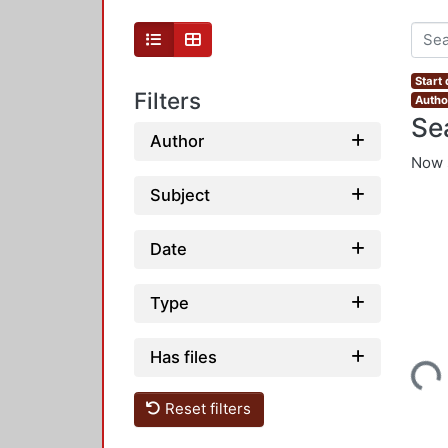
Start
Filters
Autho
Se
Author
Now 
Subject
Date
Type
Has files
Loading...
Reset filters