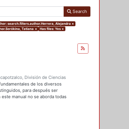
Search
hor: search.filters.author.Herrera, Alejandra
×
thor.Sorókina, Tatiana
×
Has files: Yes
×
apotzalco, División de Ciencias
idades, Área de Literatura
,
2004
)
 fundamentales de los diversos
z, Gloria
;
Hernández Monroy,
istinguidos, para después ser
n este manual no se aborda todas
a academia, desde el resumen, que
inal, hasta el ensayo en el que se
o se trata, pues, de detenerse en
no para llegar a la clasificación
r esos géneros discursivos, es