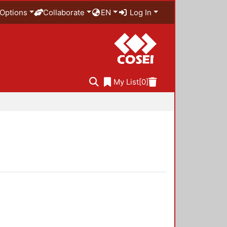
Options
Collaborate
EN
Log In
My List
[0]