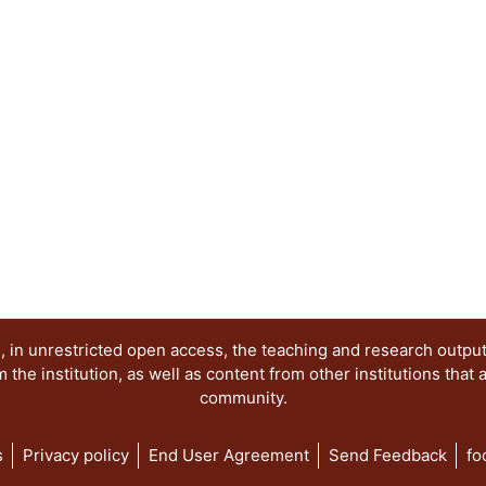
comentar ejemplos que ayudarán a la mejor comp
que se presentan aquí.
 in unrestricted open access, the teaching and research outpu
he institution, as well as content from other institutions that 
community.
s
Privacy policy
End User Agreement
Send Feedback
fo