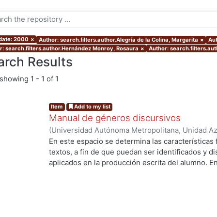
 date: 2000
×
Author: search.filters.author.Alegría de la Colina, Margarita
×
Aut
r: search.filters.author.Hernández Monroy, Rosaura
×
Author: search.filters.au
arch Results
showing
1 - 1 of 1
Item
Add to my list
Manual de géneros discursivos
(
Universidad Autónoma Metropolitana, Unidad Azc
Sociales y Humanidades, Departamento de Human
En este espacio se determina las características
Alegría de la Colina, Margarita
;
Cervantes Sánche
textos, a fin de que puedan ser identificados y d
Rosaura
;
Herrera, Alejandra
;
Sorókina, Tatiana
aplicados en la producción escrita del alumno. E
las formas discursivas, sino las más usadas en l
es un género apegado estrechamente al texto orig
pretende reflexionar libremente sobre un tema. N
teorías, que lejos de aclarar, complicarían el cami
deseada. Lo que sí hacemos, además de describi