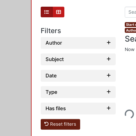
Start
Filters
Autho
Se
Author
Now 
Subject
Date
Type
Loading...
Has files
Reset filters