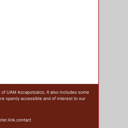
rensión de los tipos de discurso
t of UAM Azcapotzalco. It also includes some
are openly accessible and of interest to our
oter.link.contact