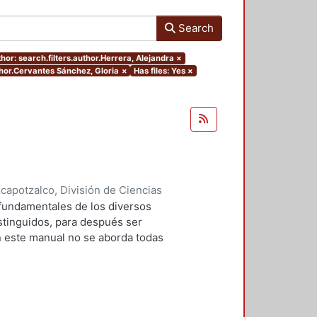
Search
hor: search.filters.author.Herrera, Alejandra
×
thor.Cervantes Sánchez, Gloria
×
Has files: Yes
×
apotzalco, División de Ciencias
idades, Área de Literatura
,
2004
)
 fundamentales de los diversos
z, Gloria
;
Hernández Monroy,
istinguidos, para después ser
n este manual no se aborda todas
a academia, desde el resumen, que
inal, hasta el ensayo en el que se
o se trata, pues, de detenerse en
no para llegar a la clasificación
r esos géneros discursivos, es