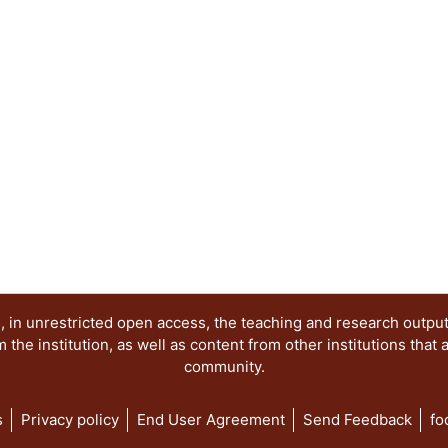
comentar ejemplos que ayudarán a la mejor comp
que se presentan aquí.
 in unrestricted open access, the teaching and research outpu
he institution, as well as content from other institutions that 
community.
s
Privacy policy
End User Agreement
Send Feedback
fo