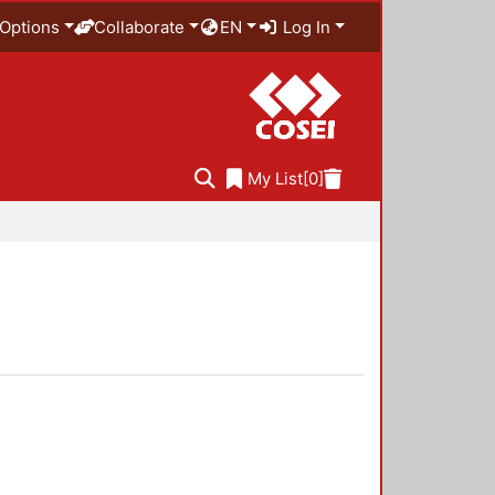
Options
Collaborate
EN
Log In
My List
[0]