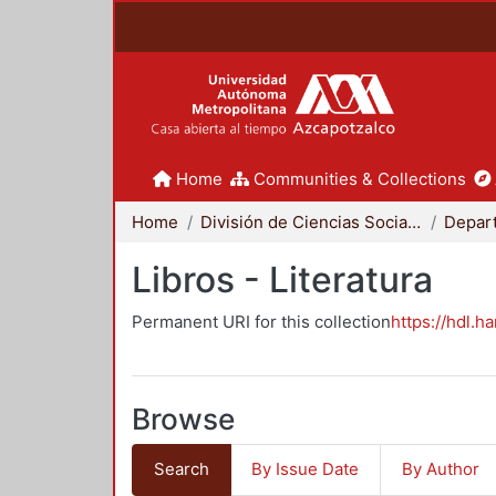
Home
Communities & Collections
Home
División de Ciencias Sociales y Humanidades
Libros - Literatura
Permanent URI for this collection
https://hdl.h
Browse
Search
By Issue Date
By Author