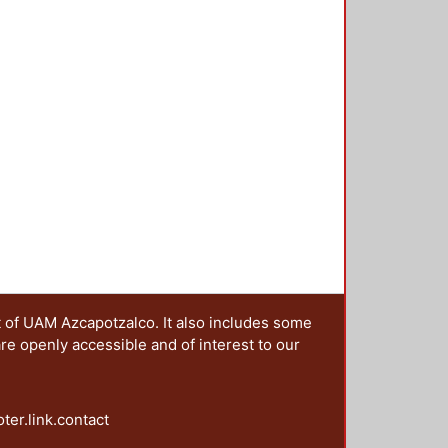
rensión de los tipos de discurso
t of UAM Azcapotzalco. It also includes some
are openly accessible and of interest to our
oter.link.contact