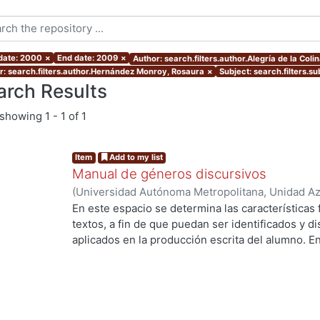
 date: 2000
×
End date: 2009
×
Author: search.filters.author.Alegría de la Coli
r: search.filters.author.Hernández Monroy, Rosaura
×
Subject: search.filters.s
arch Results
showing
1 - 1 of 1
Item
Add to my list
Manual de géneros discursivos
(
Universidad Autónoma Metropolitana, Unidad Azc
Sociales y Humanidades, Departamento de Human
En este espacio se determina las características
Alegría de la Colina, Margarita
;
Cervantes Sánche
textos, a fin de que puedan ser identificados y d
Rosaura
;
Herrera, Alejandra
;
Sorókina, Tatiana
aplicados en la producción escrita del alumno. E
las formas discursivas, sino las más usadas en l
es un género apegado estrechamente al texto orig
pretende reflexionar libremente sobre un tema. N
teorías, que lejos de aclarar, complicarían el cami
deseada. Lo que sí hacemos, además de describi