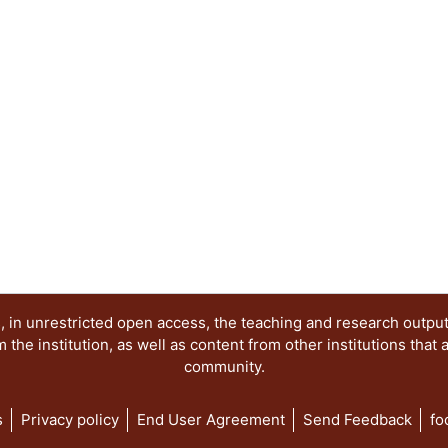
comentar ejemplos que ayudarán a la mejor comp
que se presentan aquí.
 in unrestricted open access, the teaching and research outpu
he institution, as well as content from other institutions that 
community.
s
Privacy policy
End User Agreement
Send Feedback
fo