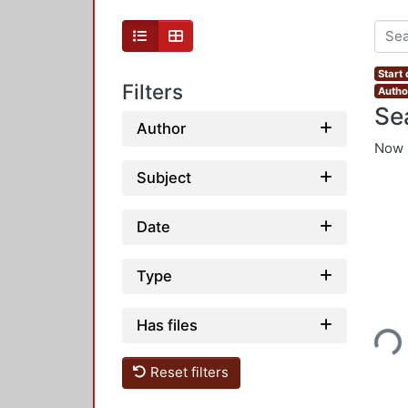
Start
Filters
Autho
Se
Author
Now 
Subject
Date
Type
Loading...
Has files
Reset filters