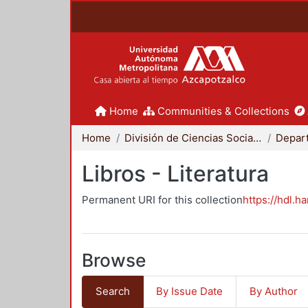
Home
Communities & Collections
Home
División de Ciencias Sociales y Humanidades
Libros - Literatura
Permanent URI for this collection
https://hdl.h
Browse
Search
By Issue Date
By Author