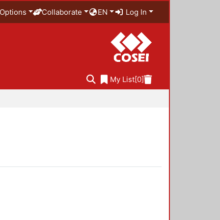
Options
Collaborate
EN
Log In
My List
[0]